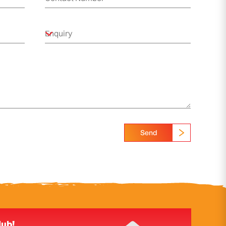
Send
lub!