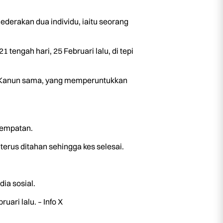
erakan dua individu, iaitu seorang
ngah hari, 25 Februari lalu, di tepi
4 Kanun sama, yang memperuntukkan
tempatan.
terus ditahan sehingga kes selesai.
ia sosial.
ari lalu. – Info X