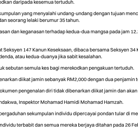
odkan daripada kesemua tertuduh.
kumpulan yang menyalahi undang-undang dengan tujuan menced
an seorang lelaki berumur 35 tahun.
an dan keganasan terhadap kedua-dua mangsa pada jam 12.21 te
kut Seksyen 147 Kanun Keseksaan, dibaca bersama Seksyen 3
enda, atau kedua-duanya jika sabit kesalahan.
k sebutan semula kes bagi merekodkan pengakuan tertuduh.
benarkan diikat jamin sebanyak RM2,000 dengan dua penjamin 
kumen pengenalan diri tidak dibenarkan diikat jamin dan akan 
endakwa, Inspektor Mohamad Hamidi Mohamad Hamzah.
ergaduhan sekumpulan individu dipercayai pondan tular di med
ndividu terbabit dan semua mereka berjaya ditahan pada 26 Febru