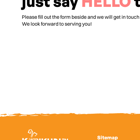
just say
HELLO
t
Please fill out the form beside and we will get in touch
We look forward to serving you!
Sitemap