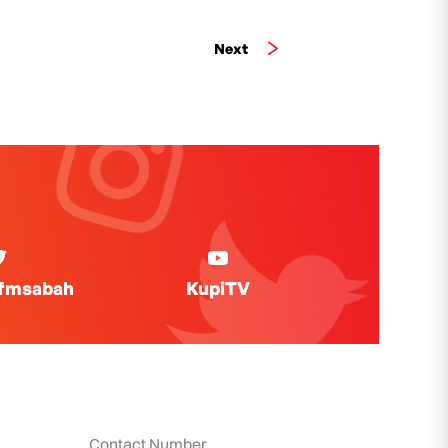
Next
ifmsabah
KupiTV