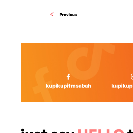
Previous
kupikupifmsabah
kupikup