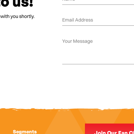
o us!
 with you shortly.
Segments
Join Our Fan C