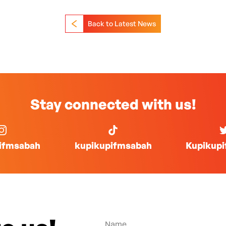
Back to Latest News
Stay connected with us!
ifmsabah
kupikupifmsabah
Kupikup