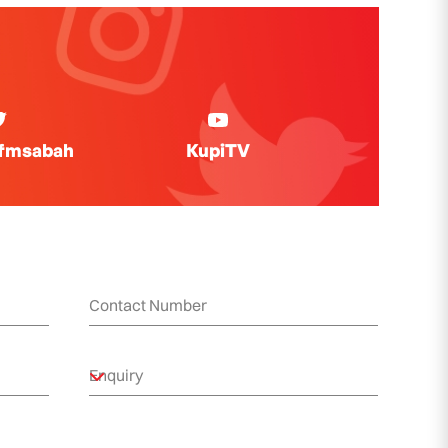
ifmsabah
KupiTV