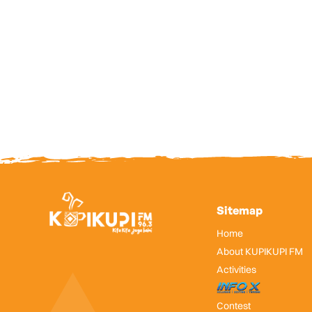
Sitemap
Home
About KUPIKUPI FM
Activities
InfoX
Contest