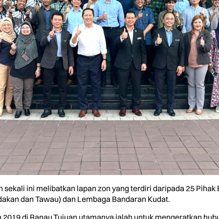
 sekali ini melibatkan lapan zon yang terdiri daripada 25 Piha
dakan dan Tawau) dan Lembaga Bandaran Kudat.
un 2019 di Ranau.Tujuan utamanya ialah untuk mengeratkan hu