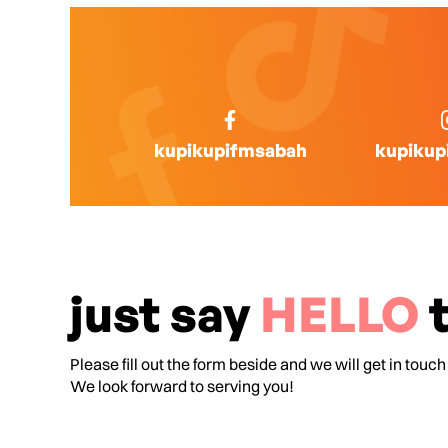
kupikupifmsabah
kupikup
just say
HELLO
t
Please fill out the form beside and we will get in touch
We look forward to serving you!