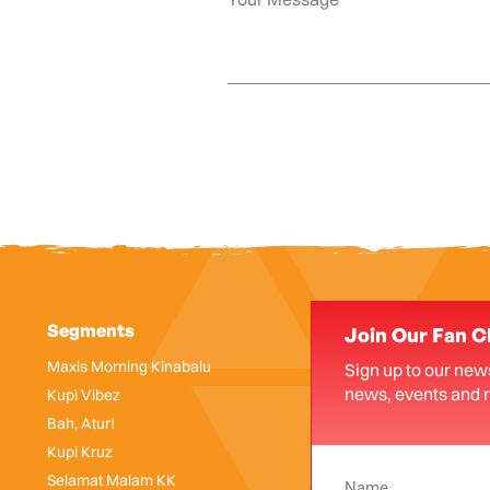
Segments
Join Our Fan C
Maxis Morning Kinabalu
Sign up to our news
news, events and 
Kupi Vibez
Bah, Atur!
Kupi Kruz
Selamat Malam KK