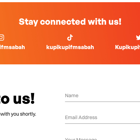
Stay connected with us!
ifmsabah
kupikupifmsabah
Kupikup
o us!
 with you shortly.