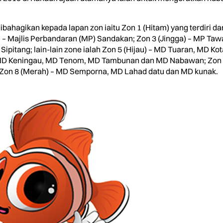
dibahagikan kepada lapan zon iaitu Zon 1 (Hitam) yang terdiri 
 – Majlis Perbandaran (MP) Sandakan; Zon 3 (Jingga) – MP Taw
ipitang; lain-lain zone ialah Zon 5 (Hijau) – MD Tuaran, MD 
– MD Keningau, MD Tenom, MD Tambunan dan MD Nabawan; Zon 7
Zon 8 (Merah) – MD Semporna, MD Lahad datu dan MD kunak.