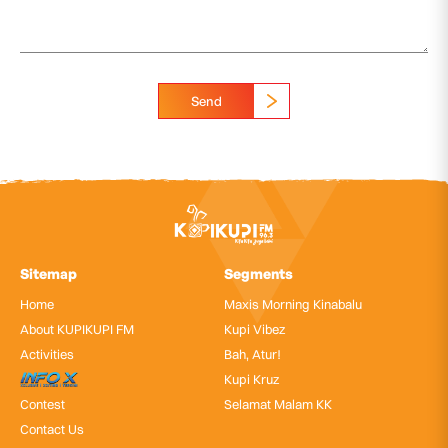
Send
Sitemap
Segments
Home
Maxis Morning Kinabalu
About KUPIKUPI FM
Kupi Vibez
Activities
Bah, Atur!
InfoX
Kupi Kruz
Contest
Selamat Malam KK
Contact Us