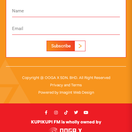
Subscribe
Copyright @ OOGA X SDN. BHD. All Right Reserved
Privacy and Terms
Powered by
Imagint Web Design
KUPIKUPI FM is wholly owned by