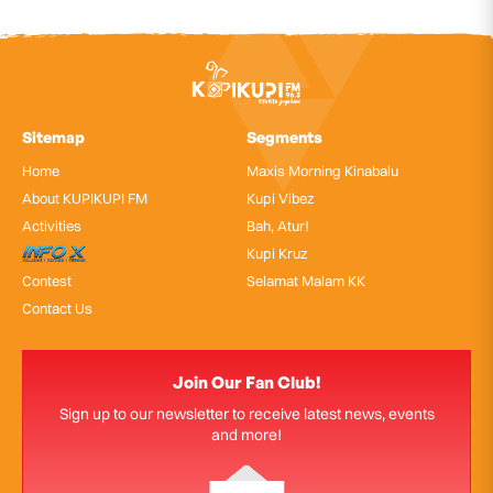
Sitemap
Segments
Home
Maxis Morning Kinabalu
About KUPIKUPI FM
Kupi Vibez
Activities
Bah, Atur!
InfoX
Kupi Kruz
Contest
Selamat Malam KK
Contact Us
Join Our Fan Club!
Sign up to our newsletter to receive latest news, events
and more!