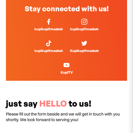
Stay connected with us!
kupikupifmsabah
kupikupifmsabah
kupikupifmsabah
Kupikupifmsabah
KupiTV
just say
HELLO
to us!
Please fill out the form beside and we will get in touch with you
shortly. We look forward to serving you!