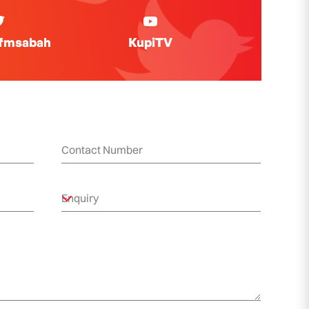
ifmsabah
KupiTV