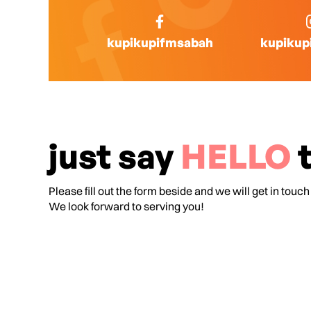
kupikupifmsabah
kupikup
just say
HELLO
t
Please fill out the form beside and we will get in touch
We look forward to serving you!