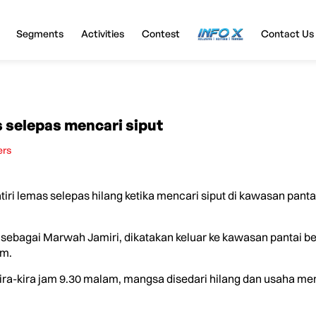
Segments
Activities
Contest
InfoX
Contact Us
s selepas mencari siput
ers
ri lemas selepas hilang ketika mencari siput di kawasan panta
i sebagai Marwah Jamiri, dikatakan keluar ke kawasan pantai 
am.
ra-kira jam 9.30 malam, mangsa disedari hilang dan usaha menc