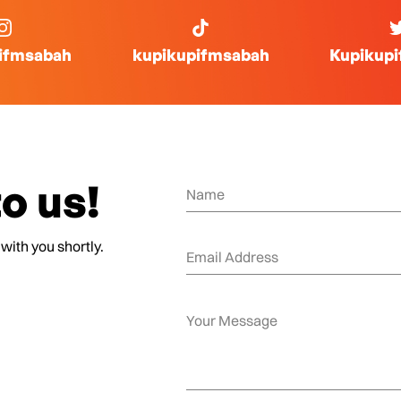
ifmsabah
kupikupifmsabah
Kupikup
o us!
 with you shortly.