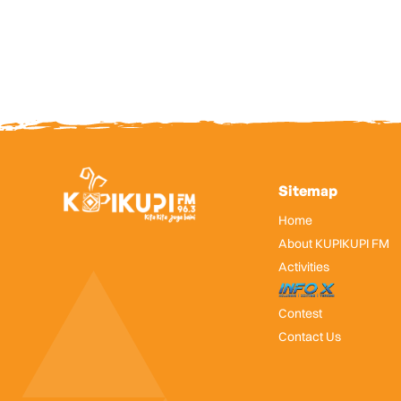
Sitemap
Home
About KUPIKUPI FM
Activities
InfoX
Contest
Contact Us