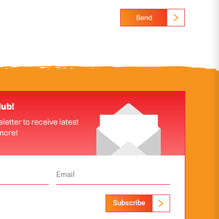
Send
lub!
letter to receive latest
more!
Subscribe