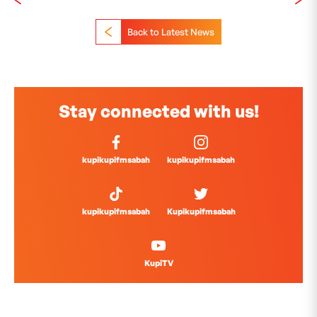
Back to Latest News
Stay connected with us!
kupikupifmsabah
kupikupifmsabah
kupikupifmsabah
Kupikupifmsabah
KupiTV