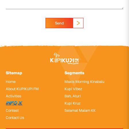
Send
Sitemap
Segments
Home
Maxis Morning Kinabalu
About KUPIKUPI FM
Kupi Vibez
Activities
Bah, Atur!
InfoX
Kupi Kruz
Contest
Selamat Malam KK
Contact Us