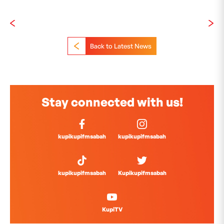
Back to Latest News
Stay connected with us!
kupikupifmsabah
kupikupifmsabah
kupikupifmsabah
Kupikupifmsabah
KupiTV