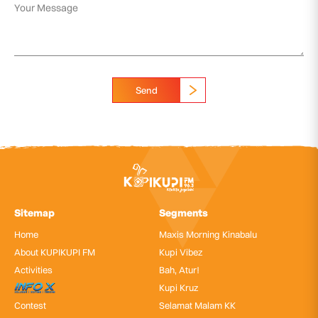
Send
Sitemap
Segments
Home
Maxis Morning Kinabalu
About KUPIKUPI FM
Kupi Vibez
Activities
Bah, Atur!
InfoX
Kupi Kruz
Contest
Selamat Malam KK