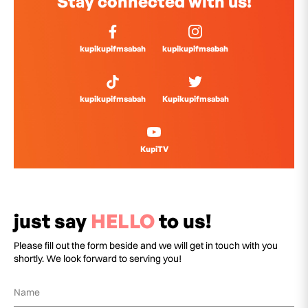
Stay connected with us!
kupikupifmsabah
kupikupifmsabah
kupikupifmsabah
Kupikupifmsabah
KupiTV
just say
HELLO
to us!
Please fill out the form beside and we will get in touch with you
shortly. We look forward to serving you!