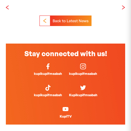
Back to Latest News
Stay connected with us!
kupikupifmsabah
kupikupifmsabah
kupikupifmsabah
Kupikupifmsabah
KupiTV