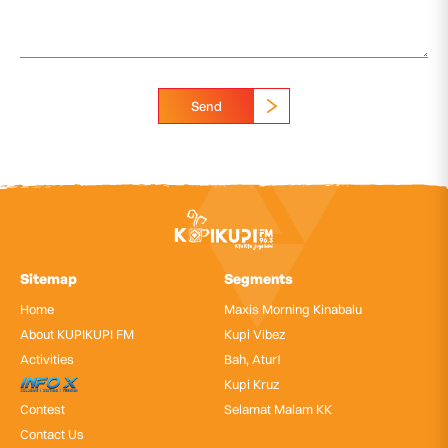
Send
Sitemap
Segments
Home
Maxis Morning Kinabalu
About KUPIKUPI FM
Kupi Vibez
Activities
Bah, Atur!
InfoX
Kupi Kruz
Contest
Selamat Malam KK
Contact Us