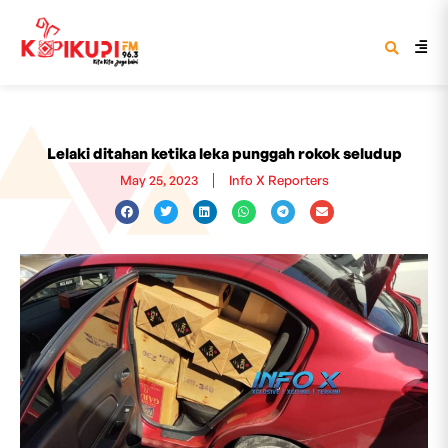
Lelaki ditahan ketika leka punggah rokok seludup
May 25, 2023
Info X Reporters