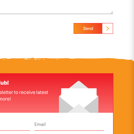
Send
lub!
letter to receive latest
more!