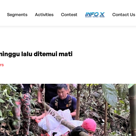
Segments
Activities
Contest
InfoX
Contact Us
minggu lalu ditemui mati
rs