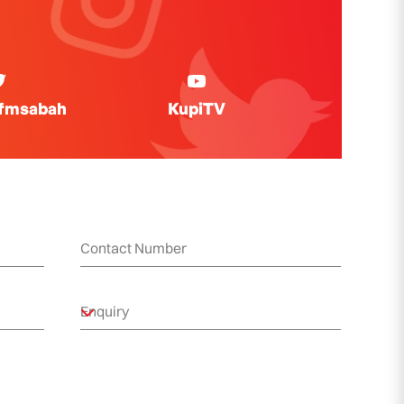
ifmsabah
KupiTV