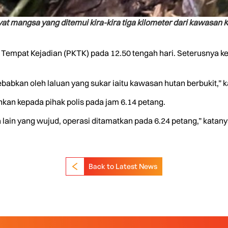
 mangsa yang ditemui kira-kira tiga kilometer dari kawasa
Tempat Kejadian (PKTK) pada 12.50 tengah hari. Seterusnya ke
bkan oleh laluan yang sukar iaitu kawasan hutan berbukit,” k
kan kepada pihak polis pada jam 6.14 petang.
lain yang wujud, operasi ditamatkan pada 6.24 petang,” katanya.
Back to Latest News