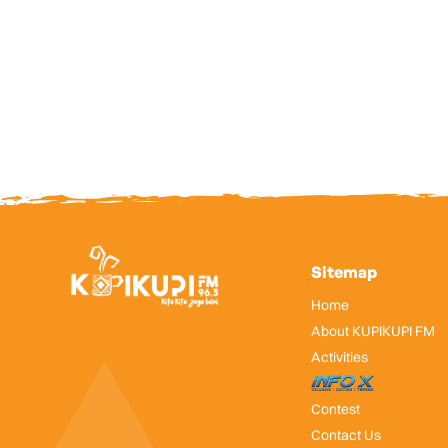
Sitemap
Home
About KUPIKUPI FM
Activities
InfoX
Contest
Contact Us