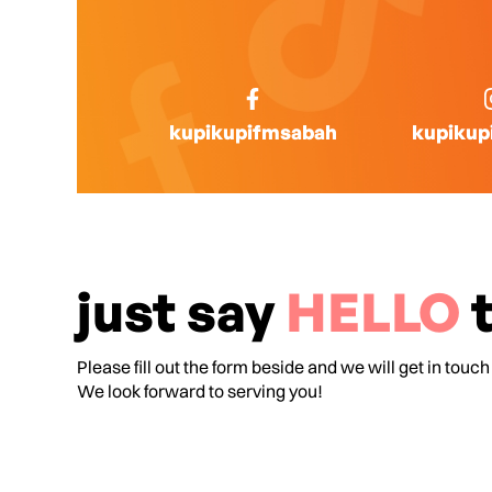
kupikupifmsabah
kupikup
just say
HELLO
t
Please fill out the form beside and we will get in touch
We look forward to serving you!