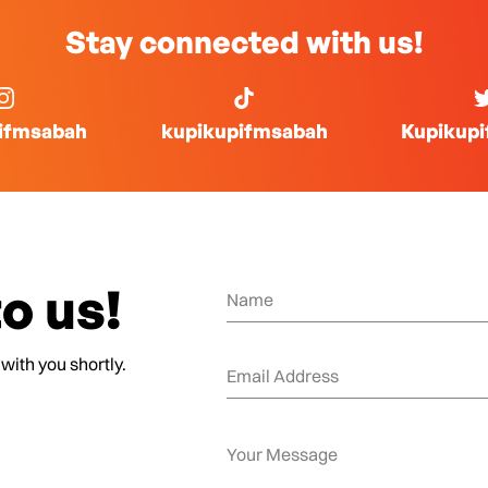
Stay connected with us!
ifmsabah
kupikupifmsabah
Kupikup
o us!
 with you shortly.