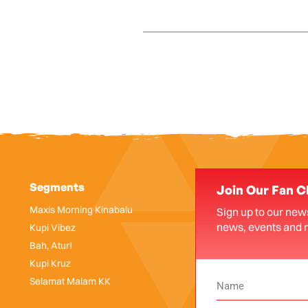
Segments
Join Our Fan C
Maxis Morning Kinabalu
Sign up to our news
news, events and 
Kupi Vibez
Bah, Atur!
Kupi Kruz
Selamat Malam KK