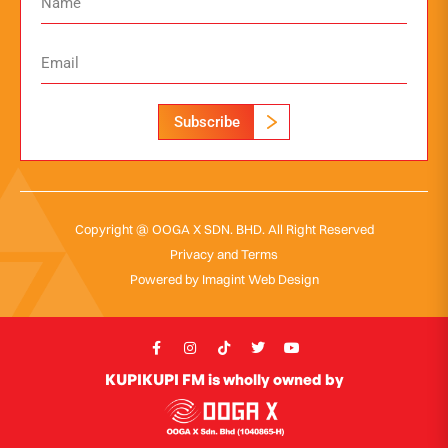
Subscribe
Copyright @ OOGA X SDN. BHD. All Right Reserved
Privacy and Terms
Powered by
Imagint Web Design
KUPIKUPI FM is wholly owned by