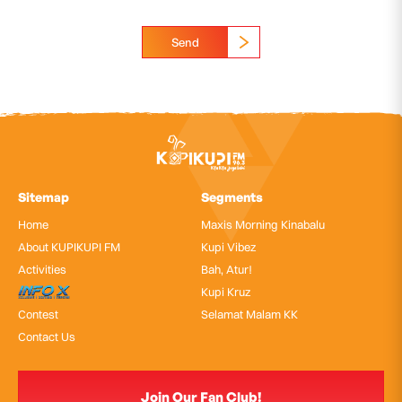
Send
Sitemap
Segments
Home
Maxis Morning Kinabalu
About KUPIKUPI FM
Kupi Vibez
Activities
Bah, Atur!
InfoX
Kupi Kruz
Contest
Selamat Malam KK
Contact Us
Join Our Fan Club!