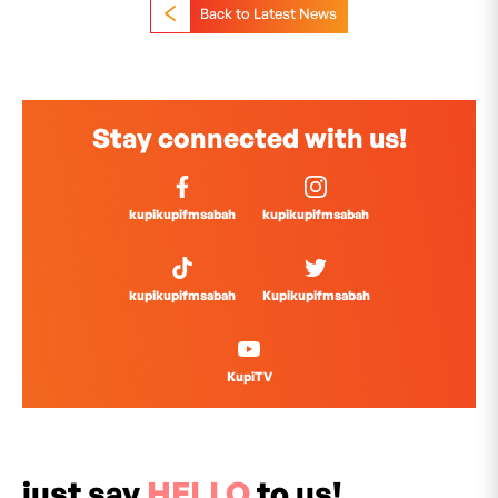
Back to Latest News
Stay connected with us!
kupikupifmsabah
kupikupifmsabah
kupikupifmsabah
Kupikupifmsabah
KupiTV
just say
HELLO
to us!