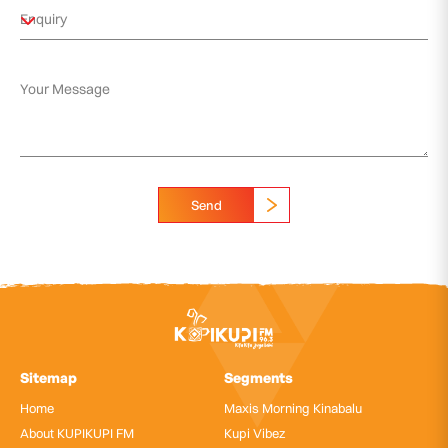
Send
Sitemap
Segments
Home
Maxis Morning Kinabalu
About KUPIKUPI FM
Kupi Vibez