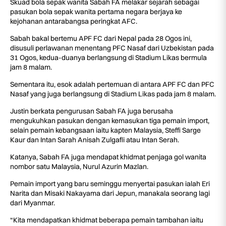
Skuad bola sepak wanita Sabah FA melakar sejarah sebagai
pasukan bola sepak wanita pertama negara berjaya ke
kejohanan antarabangsa peringkat AFC.
Sabah bakal bertemu APF FC dari Nepal pada 28 Ogos ini,
disusuli perlawanan menentang PFC Nasaf dari Uzbekistan pada
31 Ogos, kedua-duanya berlangsung di Stadium Likas bermula
jam 8 malam.
Sementara itu, esok adalah pertemuan di antara APF FC dan PFC
Nasaf yang juga berlangsung di Stadium Likas pada jam 8 malam.
Justin berkata pengurusan Sabah FA juga berusaha
mengukuhkan pasukan dengan kemasukan tiga pemain import,
selain pemain kebangsaan iaitu kapten Malaysia, Steffi Sarge
Kaur dan Intan Sarah Anisah Zulgafli atau Intan Serah.
Katanya, Sabah FA juga mendapat khidmat penjaga gol wanita
nombor satu Malaysia, Nurul Azurin Mazlan.
Pemain import yang baru seminggu menyertai pasukan ialah Eri
Narita dan Misaki Nakayama dari Jepun, manakala seorang lagi
dari Myanmar.
“Kita mendapatkan khidmat beberapa pemain tambahan iaitu