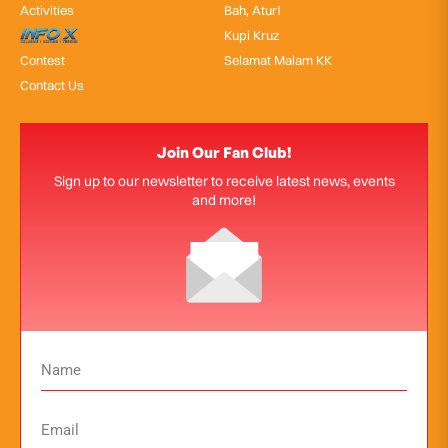
Activities
Bah, Atur!
InfoX
Kupi Kruz
Contest
Selamat Malam KK
Contact Us
Join Our Fan Club!
Sign up to our newsletter to receive latest news, events
and more!