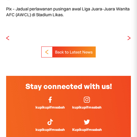
Pix – Jadual perlawanan pusingan awal Liga Juara-Juara Wanita
AFC (AWCL) di Stadium Likas.
Back to Latest News
Stay connected with us!
kupikupifmsabah
kupikupifmsabah
kupikupifmsabah
Kupikupifmsabah