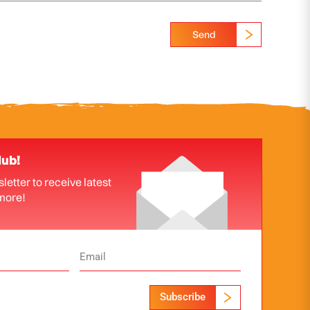
Send
lub!
letter to receive latest
more!
Subscribe