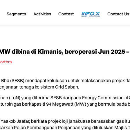
Segments
Activities
Contest
InfoX
Contact Us
 MW dibina di Kimanis, beroperasi Jun 2025 
porters
Bhd (SESB) mendapat kelulusan untuk melaksanakan projek ‘fa
penjanaan tenaga ke sistem Grid Sabah.
man (LoN) yang diterima SESB daripada Energy Commission of S
rbin gas berkapasiti 94 Megawatt (MW) yang bermula pada bul
aakob Jaafar, berkata projek loji janakuasa berasaskan gas itu
sarkan Pelan Pembangunan Penjanaan yang diluluskan Majlis 