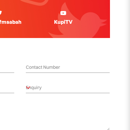
ifmsabah
KupiTV