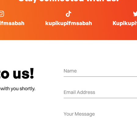
ifmsabah
kupikupifmsabah
Kupikup
o us!
 with you shortly.