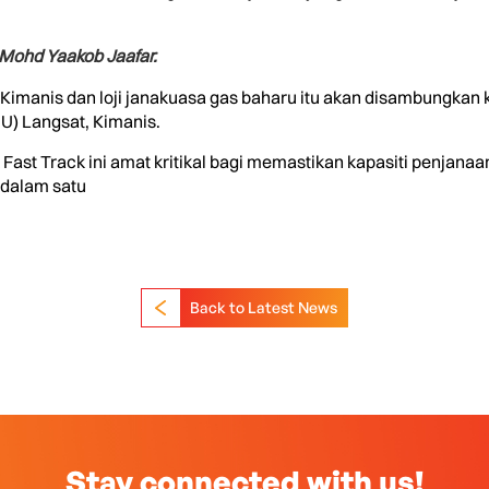
 Mohd Yaakob Jaafar.
 di Kimanis dan loji janakuasa gas baharu itu akan disambungkan 
) Langsat, Kimanis.
Fast Track ini amat kritikal bagi memastikan kapasiti penjan
 dalam satu
Back to Latest News
Stay connected with us!