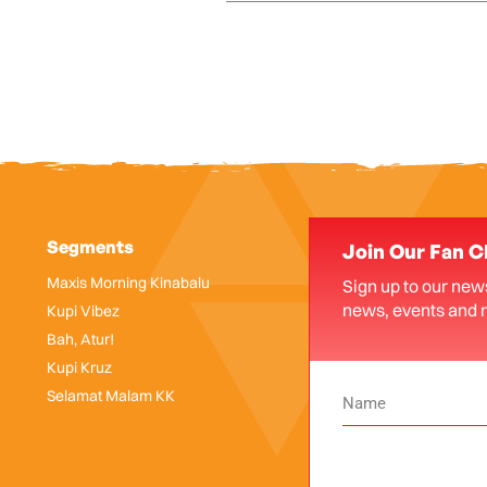
Segments
Join Our Fan C
Maxis Morning Kinabalu
Sign up to our news
news, events and 
Kupi Vibez
Bah, Atur!
Kupi Kruz
Selamat Malam KK