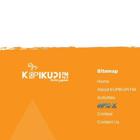
Sitemap
Home
About KUPIKUPI FM
Activities
InfoX
Contest
Contact Us