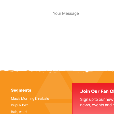
Segments
Join Our Fan C
Maxis Morning Kinabalu
Sign up to our news
news, events and 
Kupi Vibez
Bah, Atur!