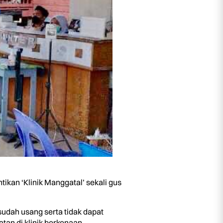
kan ‘Klinik Manggatal’ sekali gus
sudah usang serta tidak dapat
n di klinik berkenaan.