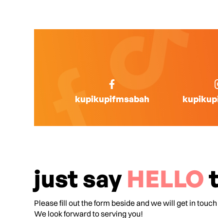
kupikupifmsabah
kupikup
just say
HELLO
t
Please fill out the form beside and we will get in touch
We look forward to serving you!