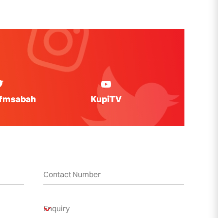
ifmsabah
KupiTV