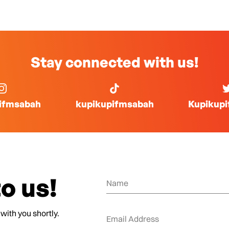
Stay connected with us!
ifmsabah
kupikupifmsabah
Kupikup
o us!
 with you shortly.