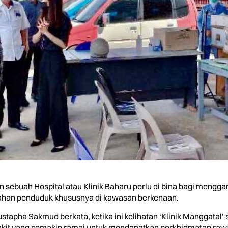
uah Hospital atau Klinik Baharu perlu di bina bagi mengganti
han penduduk khususnya di kawasan berkenaan.
apha Sakmud berkata, ketika ini kelihatan ‘Klinik Manggatal’ 
t yang semakin ramai untuk mendapatkan perkhidmatan rawata