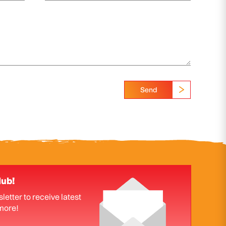
Send
lub!
letter to receive latest
more!