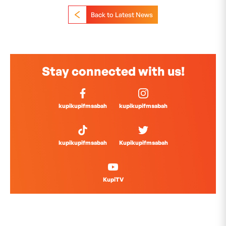
Back to Latest News
Stay connected with us!
kupikupifmsabah
kupikupifmsabah
kupikupifmsabah
Kupikupifmsabah
KupiTV