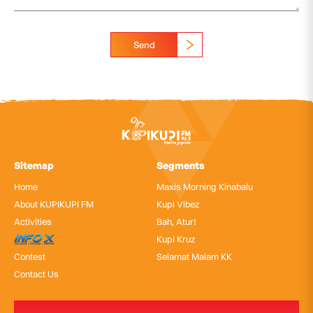
Send
Sitemap
Segments
Home
Maxis Morning Kinabalu
About KUPIKUPI FM
Kupi Vibez
Activities
Bah, Atur!
InfoX
Kupi Kruz
Contest
Selamat Malam KK
Contact Us