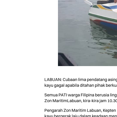
LABUAN: Cubaan lima pendatang asing 
kayu gagal apabila ditahan pihak berkuas
Semua PATI warga Filipina berusia lin
Zon MaritimLabuan, kira-kira jam 10.30
Pengarah Zon Maritim Labuan, Kepten 
kayu bergerak laju dalam keadaan me