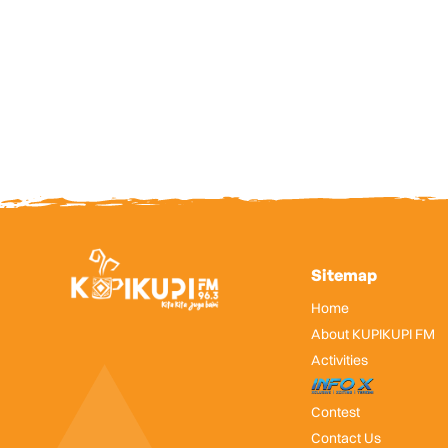
Sitemap
Home
About KUPIKUPI FM
Activities
InfoX
Contest
Contact Us