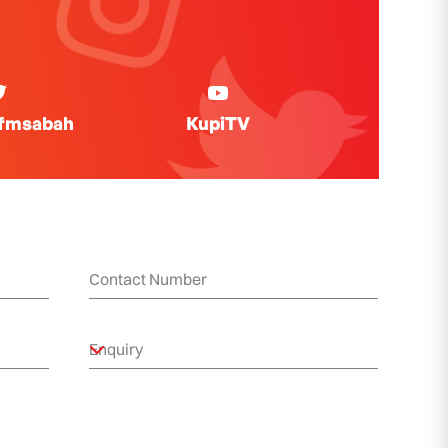
ifmsabah
KupiTV