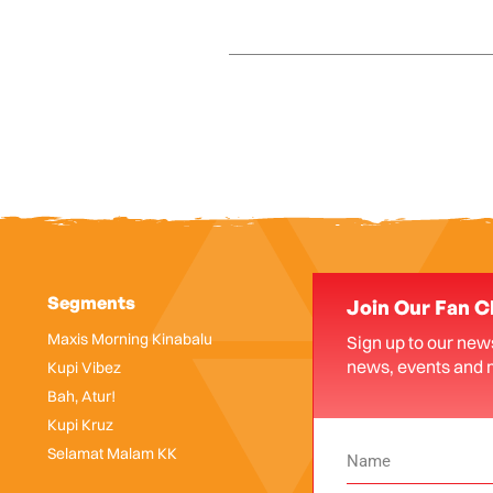
Segments
Join Our Fan C
Maxis Morning Kinabalu
Sign up to our news
news, events and 
Kupi Vibez
Bah, Atur!
Kupi Kruz
Selamat Malam KK