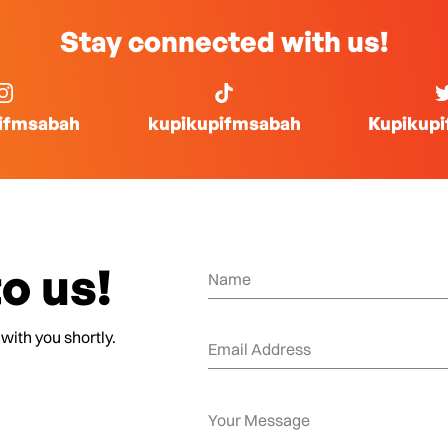
Stay connected with us!
ifmsabah
kupikupifmsabah
Kupikup
o us!
 with you shortly.