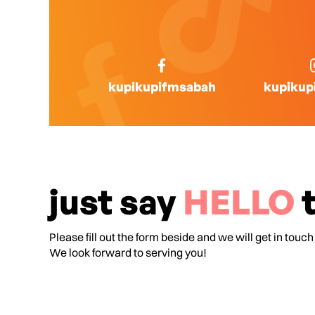
kupikupifmsabah
kupikup
just say
HELLO
t
Please fill out the form beside and we will get in touch
We look forward to serving you!