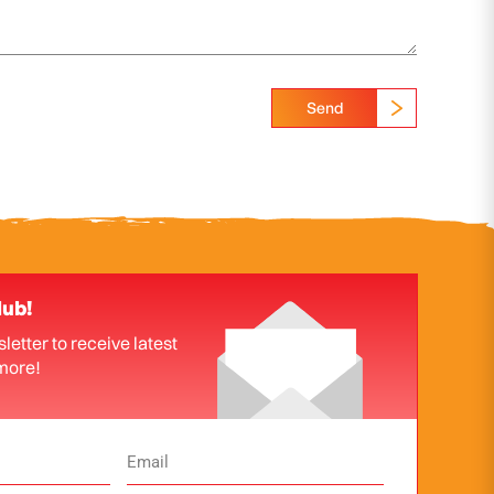
Send
lub!
letter to receive latest
more!