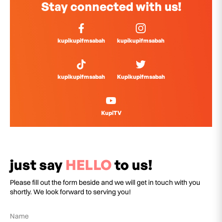
Stay connected with us!
kupikupifmsabah
kupikupifmsabah
kupikupifmsabah
Kupikupifmsabah
KupiTV
just say
HELLO
to us!
Please fill out the form beside and we will get in touch with you
shortly. We look forward to serving you!