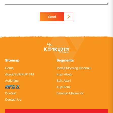
Send
Sitemap
Segments
Home
Maxis Morning Kinabalu
About KUPIKUPI FM
Kupi Vibez
Activities
Bah, Atur!
InfoX
Kupi Kruz
Contest
Selamat Malam KK
Contact Us