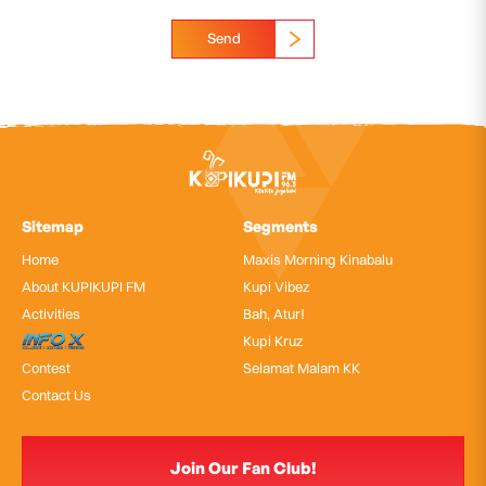
Send
Sitemap
Segments
Home
Maxis Morning Kinabalu
About KUPIKUPI FM
Kupi Vibez
Activities
Bah, Atur!
InfoX
Kupi Kruz
Contest
Selamat Malam KK
Contact Us
Join Our Fan Club!