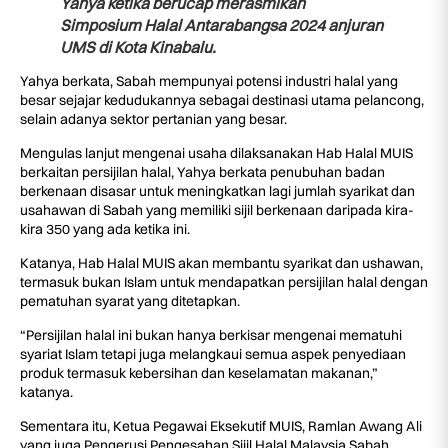
Yahya ketika berucap merasmikan
Simposium Halal Antarabangsa 2024 anjuran
UMS di Kota Kinabalu.
Yahya berkata, Sabah mempunyai potensi industri halal yang
besar sejajar kedudukannya sebagai destinasi utama pelancong,
selain adanya sektor pertanian yang besar.
Mengulas lanjut mengenai usaha dilaksanakan Hab Halal MUIS
berkaitan persijilan halal, Yahya berkata penubuhan badan
berkenaan disasar untuk meningkatkan lagi jumlah syarikat dan
usahawan di Sabah yang memiliki sijil berkenaan daripada kira-
kira 350 yang ada ketika ini.
Katanya, Hab Halal MUIS akan membantu syarikat dan ushawan,
termasuk bukan Islam untuk mendapatkan persijilan halal dengan
pematuhan syarat yang ditetapkan.
“Persijilan halal ini bukan hanya berkisar mengenai mematuhi
syariat Islam tetapi juga melangkaui semua aspek penyediaan
produk termasuk kebersihan dan keselamatan makanan,”
katanya.
Sementara itu, Ketua Pegawai Eksekutif MUIS, Ramlan Awang Ali
yang juga Pengerusi Pengesahan Sijil Halal Malaysia Sabah,