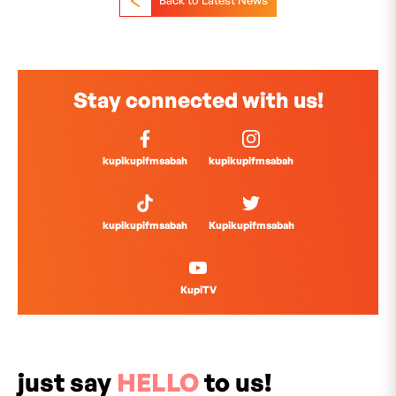
Back to Latest News
Stay connected with us!
kupikupifmsabah
kupikupifmsabah
kupikupifmsabah
Kupikupifmsabah
KupiTV
just say
HELLO
to us!