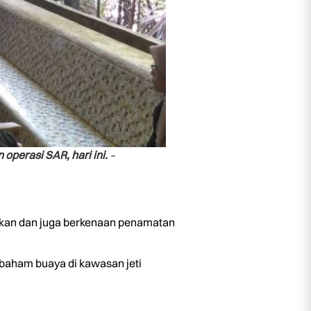
erasi SAR, hari ini.
–
ankan dan juga berkenaan penamatan
ibaham buaya di kawasan jeti