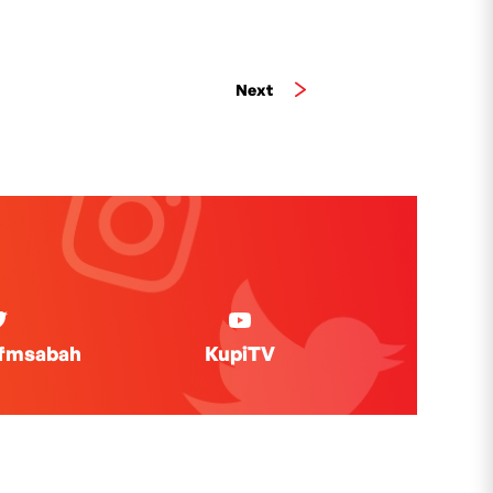
Next
ifmsabah
KupiTV