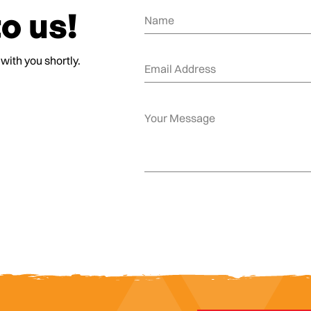
o us!
 with you shortly.