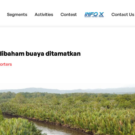
Segments
Activities
Contest
InfoX
Contact Us
dibaham buaya ditamatkan
orters