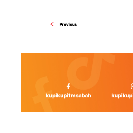
Previous
kupikupifmsabah
kupikup