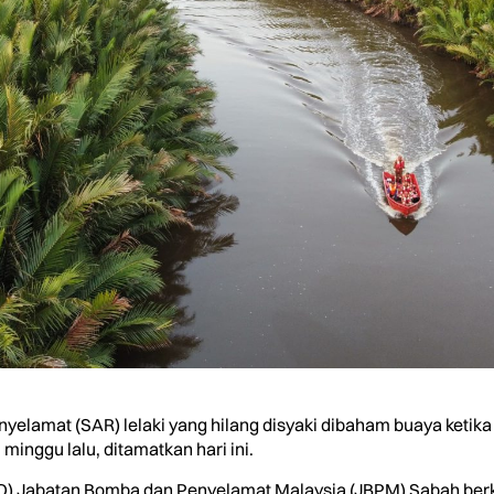
elamat (SAR) lelaki yang hilang disyaki dibaham buaya ketika
minggu lalu, ditamatkan hari ini.
O) Jabatan Bomba dan Penyelamat Malaysia (JBPM) Sabah berk