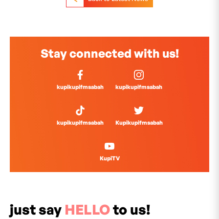
Stay connected with us!
kupikupifmsabah
kupikupifmsabah
kupikupifmsabah
Kupikupifmsabah
KupiTV
just say
HELLO
to us!