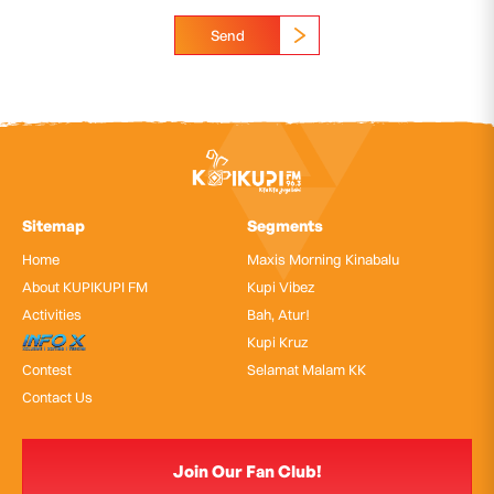
Send
Sitemap
Segments
Home
Maxis Morning Kinabalu
About KUPIKUPI FM
Kupi Vibez
Activities
Bah, Atur!
InfoX
Kupi Kruz
Contest
Selamat Malam KK
Contact Us
Join Our Fan Club!