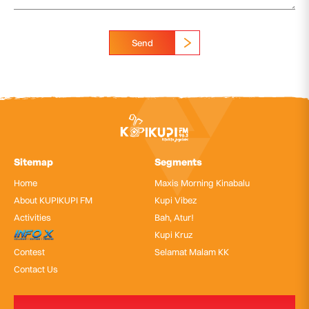
Send
Sitemap
Segments
Home
Maxis Morning Kinabalu
About KUPIKUPI FM
Kupi Vibez
Activities
Bah, Atur!
InfoX
Kupi Kruz
Contest
Selamat Malam KK
Contact Us