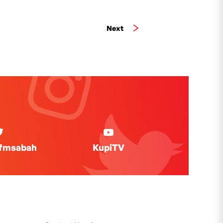
Next
ifmsabah
KupiTV