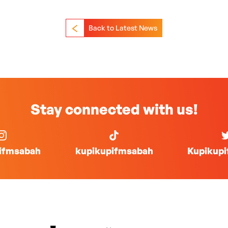
Back to Latest News
Stay connected with us!
ifmsabah
kupikupifmsabah
Kupikup