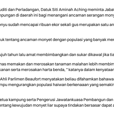
ti dan Perladangan, Datuk Siti Aminah Aching meminta Jabat
pungan di daerah ini bagi menangani ancaman serangan monyet
 Penyu sudah mencapai ribuan ekor sekali gus merupakan satu 
uk tentang ancaman monyet dengan populasi yang banyak me
ujuh tahun lalu amat membimbangkan dan sukar dikawal jika tia
 ganas memakan dan merosakan tanaman malahan lebih membim
n serta merosakan harta benda, ” katanya dalam kenyataan med
ga Ahli Parlimen Beaufort menyatakan beliau difahamkan baha
ampu mengurangkan populasi haiwan berkenaaan yang semakin
-ketua kampung serta Pengerusi Jawatankuasa Pembangun da
ntang kewujudan monyet liar supaya tindakan bersasar dapat am