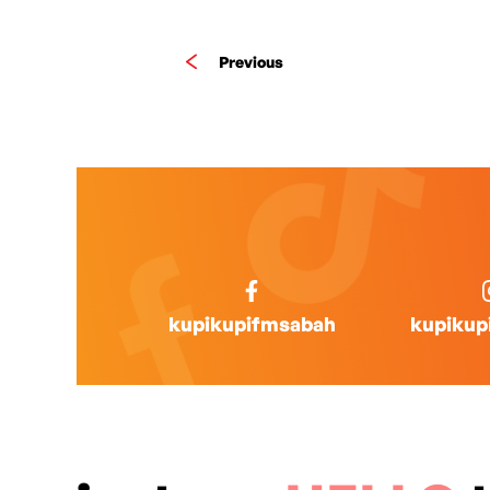
Previous
kupikupifmsabah
kupikup