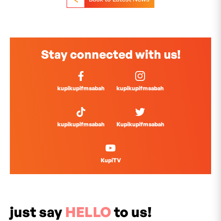
Stay connected with us!
kupikupifmsabah
kupikupifmsabah
kupikupifmsabah
Kupikupifmsabah
KupiTV
just say
HELLO
to us!