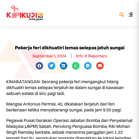
Pekerja feri dikhuatiri lemas selepas jatuh sungai
September 1, 2024
Info X Reporters
KINABATANGAN: Seorang pekerja feri mengangkut hilang
dikhuatiri lemas selepas terjatuh ke dalam sungai di kawasan
sebuah estate di sini, pagi tadi.
Mangsa Antonius Permisi, 40, dikatakan terjatuh dari feri
berkenaan ketika menyeberangi sungai, pada jam 9.55 pagi.
Pegawai Pusat Gerakan Operasi Jabatan Bomba dan Penyelamat
Malaysia (JBPM) Sabah, Penolong Penguasa Bomba, Riki Mohan
Singh Ramday berkata, sebaik menerima panggilan jam 1.22
tengah hari itu, sepasukan anggota digerakkan ke lokasi kejadian.