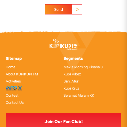
Send
Sitemap
Segments
Home
Maxis Morning Kinabalu
About KUPIKUPI FM
Kupi Vibez
Activities
Bah, Atur!
InfoX
Kupi Kruz
Contest
Selamat Malam KK
Contact Us
Join Our Fan Club!