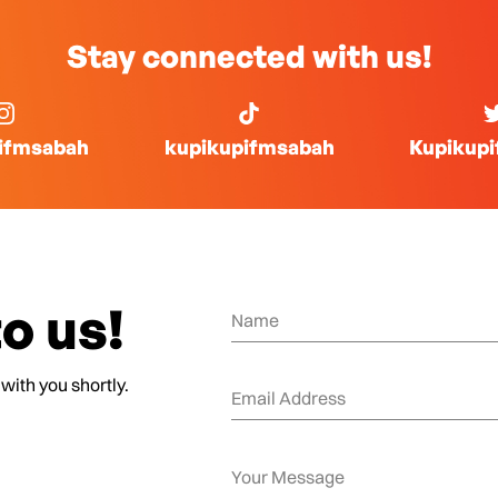
Stay connected with us!
ifmsabah
kupikupifmsabah
Kupikup
o us!
 with you shortly.