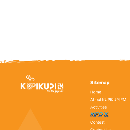
Sitemap
Home
About KUPIKUPI FM
Activities
InfoX
Contest
Contact Us