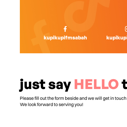
kupikupifmsabah
kupikup
just say
HELLO
t
Please fill out the form beside and we will get in touch
We look forward to serving you!