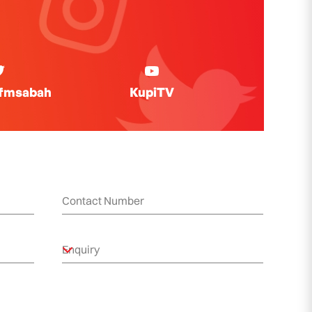
ifmsabah
KupiTV