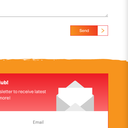
Send
lub!
letter to receive latest
more!