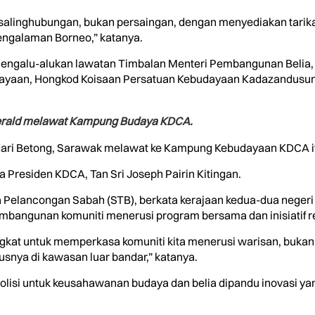
salinghubungan, bukan persaingan, dengan menyediakan tarik
engalaman Borneo,” katanya.
a mengalu-alukan lawatan Timbalan Menteri Pembangunan Beli
yaan, Hongkod Koisaan Persatuan Kebudayaan Kadazandusun (K
 Gerald melawat Kampung Budaya KDCA.
dari Betong, Sarawak melawat ke Kampung Kebudayaan KDCA i
 Presiden KDCA, Tan Sri Joseph Pairin Kitingan.
 Pelancongan Sabah (STB), berkata kerajaan kedua-dua negeri
bangunan komuniti menerusi program bersama dan inisiatif 
kat untuk memperkasa komuniti kita menerusi warisan, bukan
snya di kawasan luar bandar,” katanya.
lisi untuk keusahawanan budaya dan belia dipandu inovasi y