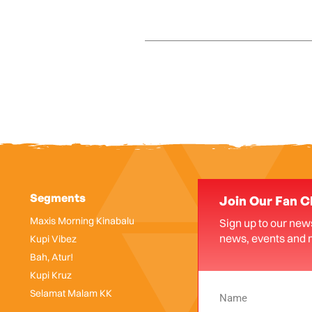
Segments
Join Our Fan C
Maxis Morning Kinabalu
Sign up to our news
news, events and 
Kupi Vibez
Bah, Atur!
Kupi Kruz
Selamat Malam KK