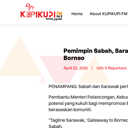
Home
About KUPIKUPI FM
Pemimpin Sabah, Sar
Borneo
April 23, 2025
Info X Reporters
PENAMPANG: Sabah dan Sarawak perlu
Pembantu Menteri Pelancongan, Kebuda
potensi yang kukuh bagi mempromosi Bo
berasaskan komuniti.
“Tagline Sarawak, ‘Gateaway to Borne
Sabah.