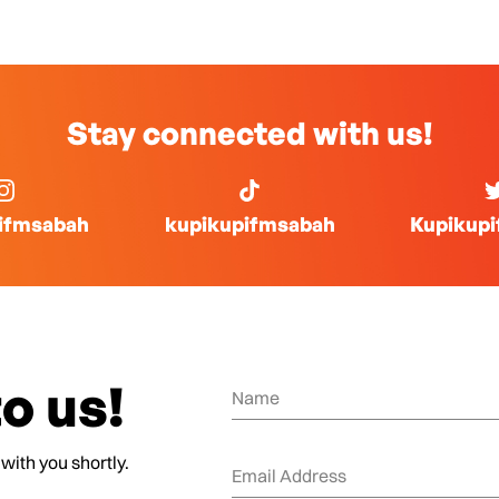
Stay connected with us!
ifmsabah
kupikupifmsabah
Kupikup
o us!
 with you shortly.