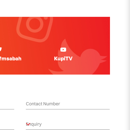
ifmsabah
KupiTV