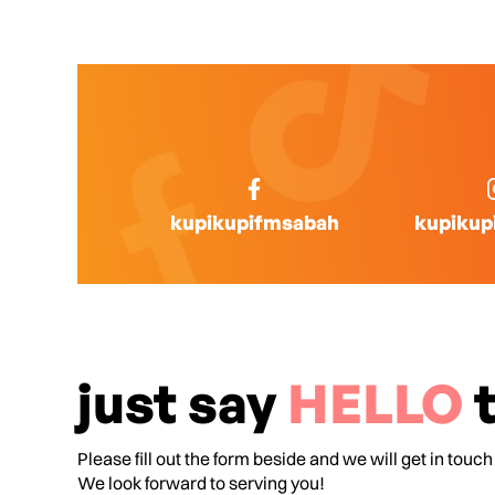
kupikupifmsabah
kupikup
just say
HELLO
t
Please fill out the form beside and we will get in touch
We look forward to serving you!