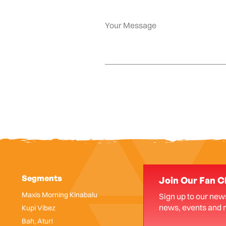
Segments
Join Our Fan C
Maxis Morning Kinabalu
Sign up to our news
news, events and 
Kupi Vibez
Bah, Atur!