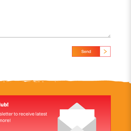
Send
lub!
letter to receive latest
more!