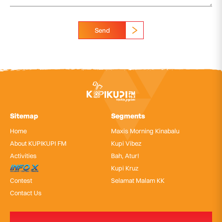
Send
Sitemap
Segments
Home
Maxis Morning Kinabalu
About KUPIKUPI FM
Kupi Vibez
Activities
Bah, Atur!
InfoX
Kupi Kruz
Contest
Selamat Malam KK
Contact Us