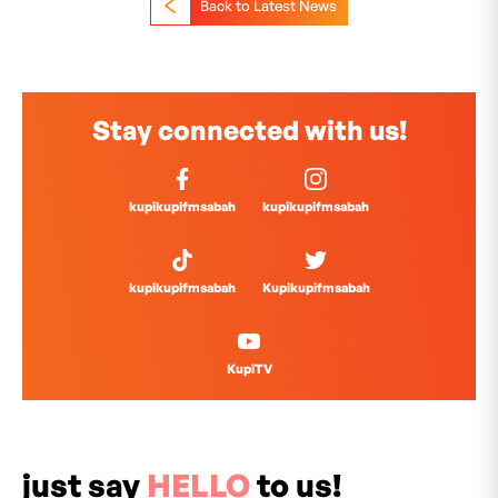
Back to Latest News
Stay connected with us!
kupikupifmsabah
kupikupifmsabah
kupikupifmsabah
Kupikupifmsabah
KupiTV
just say
HELLO
to us!