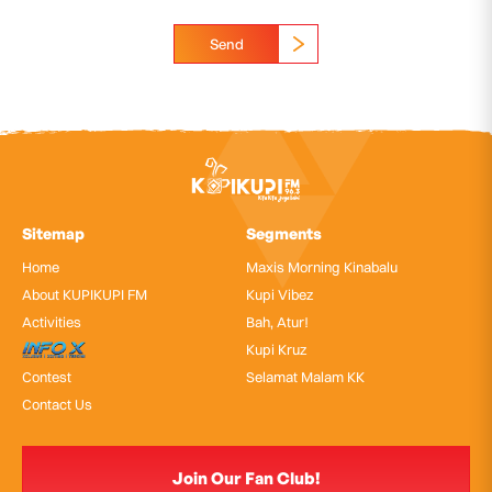
Send
Sitemap
Segments
Home
Maxis Morning Kinabalu
About KUPIKUPI FM
Kupi Vibez
Activities
Bah, Atur!
InfoX
Kupi Kruz
Contest
Selamat Malam KK
Contact Us
Join Our Fan Club!