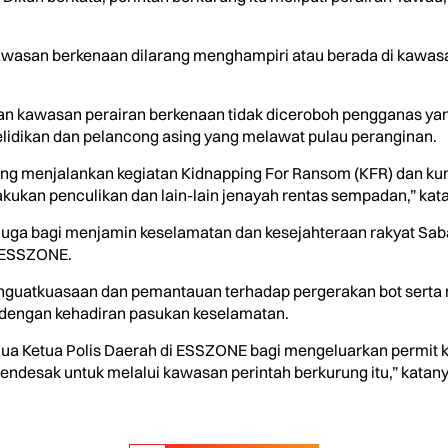
kawasan berkenaan dilarang menghampiri atau berada di kawasan
ikan kawasan perairan berkenaan tidak diceroboh pengganas 
idikan dan pelancong asing yang melawat pulau peranginan.
 menjalankan kegiatan Kidnapping For Ransom (KFR) dan ku
ukan penculikan dan lain-lain jenayah rentas sempadan,” kata
u juga bagi menjamin keselamatan dan kesejahteraan rakyat Sa
n ESSZONE.
nguatkuasaan dan pemantauan terhadap pergerakan bot serta 
 dengan kehadiran pasukan keselamatan.
a Ketua Polis Daerah di ESSZONE bagi mengeluarkan permit k
mendesak untuk melalui kawasan perintah berkurung itu,” katanya