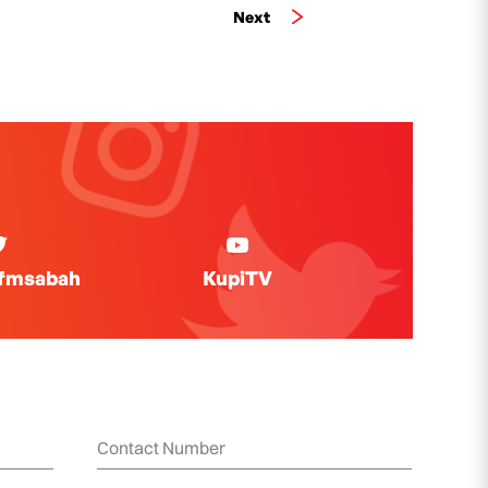
Next
ifmsabah
KupiTV