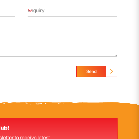
Send
lub!
letter to receive latest