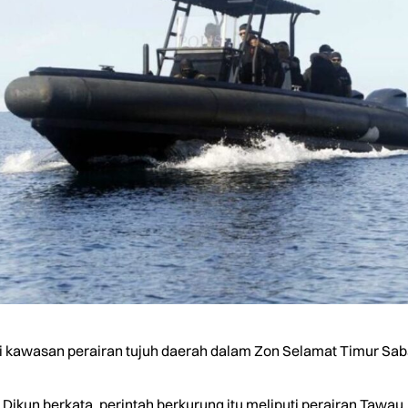
 kawasan perairan tujuh daerah dalam Zon Selamat Timur Sabah
 Dikun berkata, perintah berkurung itu meliputi perairan Tawa