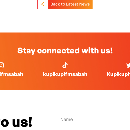
Back to Latest News
Stay connected with us!
ifmsabah
kupikupifmsabah
Kupikup
o us!