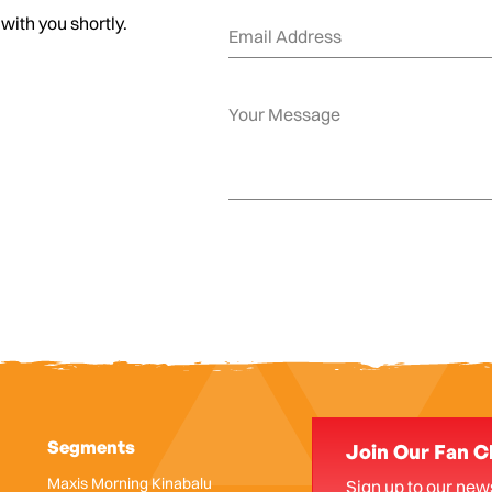
 with you shortly.
Segments
Join Our Fan C
Maxis Morning Kinabalu
Sign up to our news