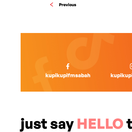
Previous
kupikupifmsabah
kupikup
just say
HELLO
t