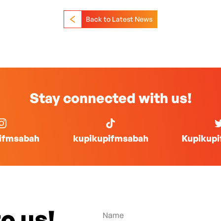
Back to Latest News
Stay connected with us!
ifmsabah
kupikupifmsabah
Kupikup
o us!