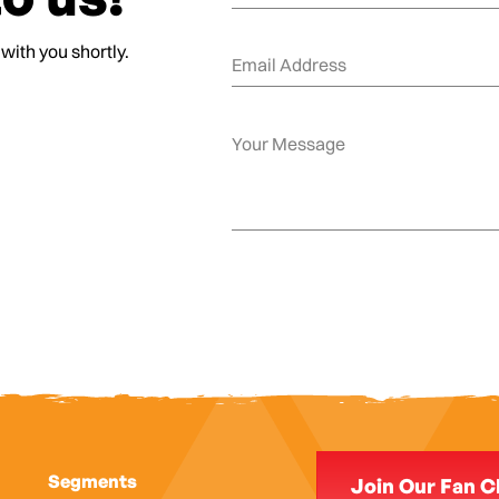
 with you shortly.
Segments
Join Our Fan C