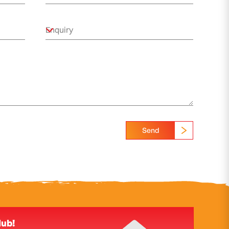
Send
lub!