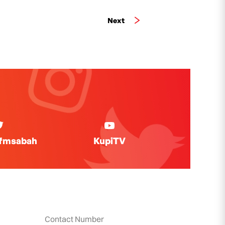
Next
ifmsabah
KupiTV