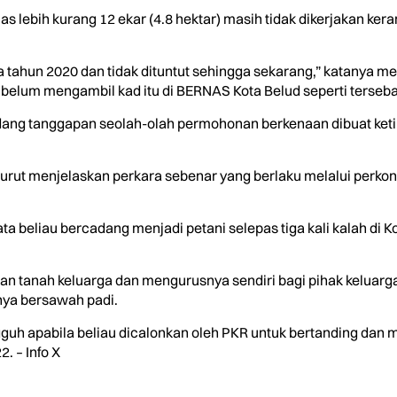
uas lebih kurang 12 ekar (4.8 hektar) masih tidak dikerjakan ke
da tahun 2020 dan tidak dituntut sehingga sekarang,” katanya
elum mengambil kad itu di BERNAS Kota Belud seperti tersebar d
ng tanggapan seolah-olah permohonan berkenaan dibuat ketik
rut menjelaskan perkara sebenar yang berlaku melalui perkon
a beliau bercadang menjadi petani selepas tiga kali kalah di K
an tanah keluarga dan mengurusnya sendiri bagi pihak keluar
ya bersawah padi.
gguh apabila beliau dicalonkan oleh PKR untuk bertanding dan
. – Info X