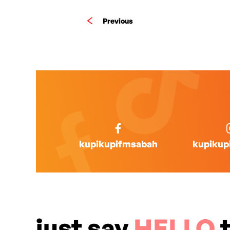
Previous
kupikupifmsabah
kupikup
just say
HELLO
t