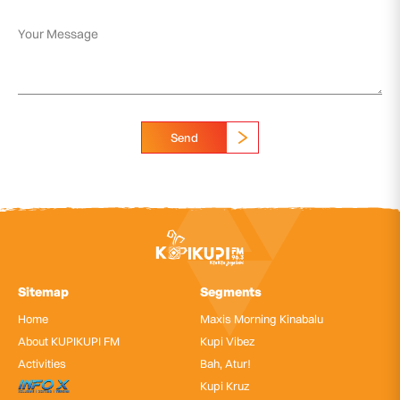
Send
Sitemap
Segments
Home
Maxis Morning Kinabalu
About KUPIKUPI FM
Kupi Vibez
Activities
Bah, Atur!
InfoX
Kupi Kruz