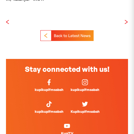
Back to Latest News
Stay connected with us!
kupikupifmsabah
kupikupifmsabah
kupikupifmsabah
Kupikupifmsabah
KupiTV