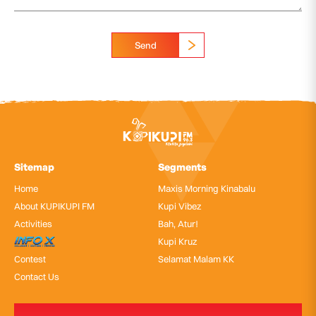
Send
Sitemap
Segments
Home
Maxis Morning Kinabalu
About KUPIKUPI FM
Kupi Vibez
Activities
Bah, Atur!
InfoX
Kupi Kruz
Contest
Selamat Malam KK
Contact Us