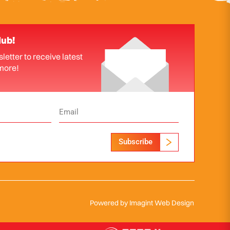
lub!
letter to receive latest
more!
Subscribe
Powered by
Imagint Web Design