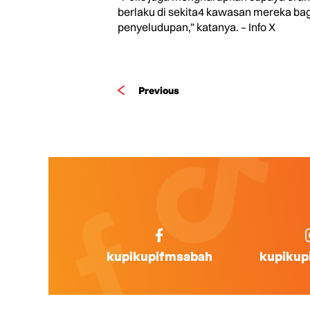
berlaku di sekita4 kawasan mereka ba
penyeludupan,” katanya. – Info X
Previous
kupikupifmsabah
kupikup