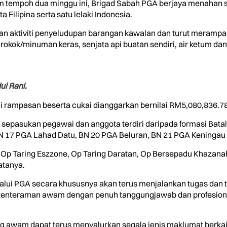
am tempoh dua minggu ini, Brigad Sabah PGA berjaya menahan
a Filipina serta satu lelaki Indonesia.
n aktiviti penyeludupan barangan kawalan dan turut merampas
s rokok/minuman keras, senjata api buatan sendiri, air ketum d
l Rani.
lai rampasan beserta cukai dianggarkan bernilai RM5,080,836.78
h sepasukan pegawai dan anggota terdiri daripada formasi Bat
N 17 PGA Lahad Datu, BN 20 PGA Beluran, BN 21 PGA Keningau
itu Op Taring Eszzone, Op Taring Daratan, Op Bersepadu Khazan
atanya.
elalui PGA secara khususnya akan terus menjalankan tugas dan
enteraman awam dengan penuh tanggungjawab dan profesiona
g awam dapat terus menyalurkan segala jenis maklumat berka