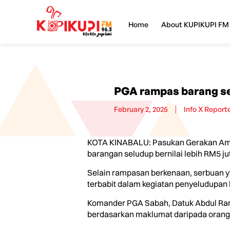
Home
About KUPIKUPI FM
PGA rampas barang se
February 2, 2025
Info X Report
KOTA KINABALU: Pasukan Gerakan Am 
barangan seludup bernilai lebih RM5 ju
Selain rampasan berkenaan, serbuan ya
terbabit dalam kegiatan penyeludupan
Komander PGA Sabah, Datuk Abdul Rani A
berdasarkan maklumat daripada oran