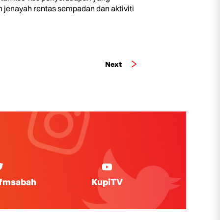
 jenayah rentas sempadan dan aktiviti
Next
ifmsabah
KupiTV