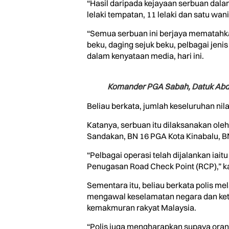
“Hasil daripada kejayaan serbuan dal
lelaki tempatan, 11 lelaki dan satu wanit
“Semua serbuan ini berjaya mematahka
beku, daging sejuk beku, pelbagai jeni
dalam kenyataan media, hari ini.
Komander PGA Sabah, Datuk Abdu
Beliau berkata, jumlah keseluruhan ni
Katanya, serbuan itu dilaksanakan ole
Sandakan, BN 16 PGA Kota Kinabalu, B
“Pelbagai operasi telah dijalankan ia
Penugasan Road Check Point (RCP),” k
Sementara itu, beliau berkata polis m
mengawal keselamatan negara dan ket
kemakmuran rakyat Malaysia.
“Polis juga mengharapkan supaya oran