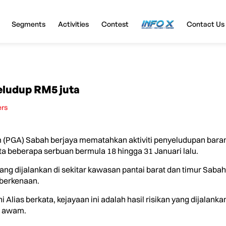
Segments
Activities
Contest
InfoX
Contact Us
ludup RM5 juta
ers
(PGA) Sabah berjaya mematahkan aktiviti penyeludupan bara
ta beberapa serbuan bermula 18 hingga 31 Januari lalu.
ng dijalankan di sekitar kawasan pantai barat dan timur Sabah
 berkenaan.
lias berkata, kejayaan ini adalah hasil risikan yang dijalanka
g awam.