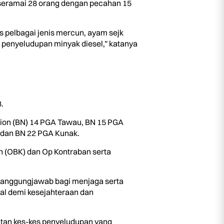
 seramai 28 orang dengan pecahan 15
 pelbagai jenis mercun, ayam sejk
an penyeludupan minyak diesel,” katanya
.
alion (BN) 14 PGA Tawau, BN 15 PGA
 dan BN 22 PGA Kunak.
ah (OBK) dan Op Kontraban serta
 tanggungjawab bagi menjaga serta
l demi kesejahteraan dan
itan kes-kes penyeludupan yang