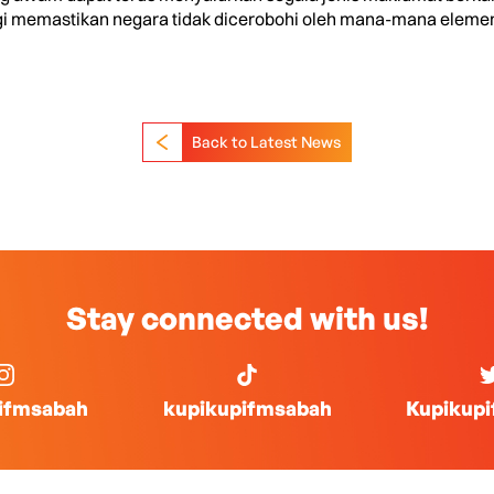
gi memastikan negara tidak dicerobohi oleh mana-mana elemen
Back to Latest News
Stay connected with us!
ifmsabah
kupikupifmsabah
Kupikup