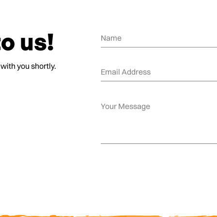
o us!
 with you shortly.