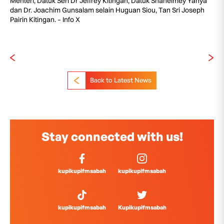
Menteri, Datuk Seri Dr Jeffrey Kitingan, Datuk Shahelmey Yahya
dan Dr. Joachim Gunsalam selain Huguan Siou, Tan Sri Joseph
Pairin Kitingan. – Info X
Back to Latest News
Stay connected with us!
kupikupifmsabah
kupikupifmsabah
kupikupifmsabah
Kupikupifmsabah