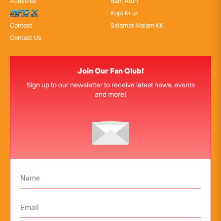
Activities
Bah, Atur!
InfoX
Kupi Kruz
Contest
Selamat Malam KK
Contact Us
Join Our Fan Club!
Sign up to our newsletter to receive latest news, events
and more!