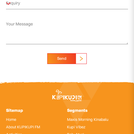
Send
Sitemap
Segments
Home
Maxis Morning Kinabalu
About KUPIKUPI FM
Kupi Vibez