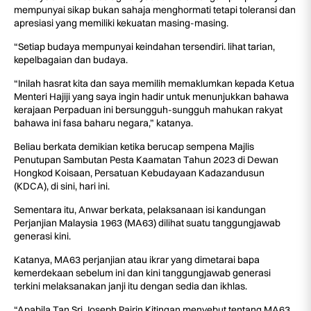
mempunyai sikap bukan sahaja menghormati tetapi toleransi dan
apresiasi yang memiliki kekuatan masing-masing.
“Setiap budaya mempunyai keindahan tersendiri. lihat tarian,
kepelbagaian dan budaya.
“Inilah hasrat kita dan saya memilih memaklumkan kepada Ketua
Menteri Hajiji yang saya ingin hadir untuk menunjukkan bahawa
kerajaan Perpaduan ini bersungguh-sungguh mahukan rakyat
bahawa ini fasa baharu negara,” katanya.
Beliau berkata demikian ketika berucap sempena Majlis
Penutupan Sambutan Pesta Kaamatan Tahun 2023 di Dewan
Hongkod Koisaan, Persatuan Kebudayaan Kadazandusun
(KDCA), di sini, hari ini.
Sementara itu, Anwar berkata, pelaksanaan isi kandungan
Perjanjian Malaysia 1963 (MA63) dilihat suatu tanggungjawab
generasi kini.
Katanya, MA63 perjanjian atau ikrar yang dimetarai bapa
kemerdekaan sebelum ini dan kini tanggungjawab generasi
terkini melaksanakan janji itu dengan sedia dan ikhlas.
“Apabila Tan Sri Joseph Pairin Kitingan menyebut tentang MA63,