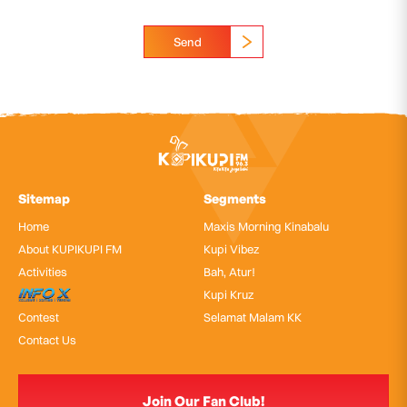
Send
Sitemap
Segments
Home
Maxis Morning Kinabalu
About KUPIKUPI FM
Kupi Vibez
Activities
Bah, Atur!
InfoX
Kupi Kruz
Contest
Selamat Malam KK
Contact Us
Join Our Fan Club!