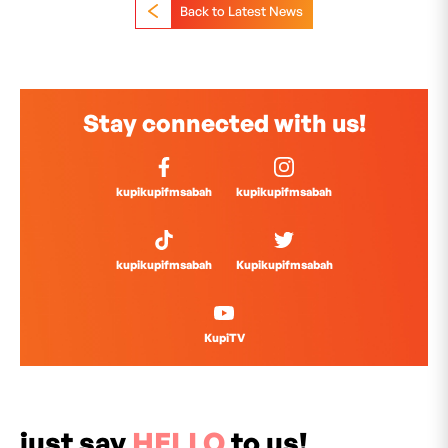
Back to Latest News
Stay connected with us!
kupikupifmsabah
kupikupifmsabah
kupikupifmsabah
Kupikupifmsabah
KupiTV
just say
HELLO
to us!