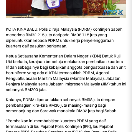
KOTA KINABALU: Polis Diraja Malaysia (PDRM) Kontinjen Sabah
menerima RM32.215 juta daripada RM98.715 juta yang
diperuntukkan kepada PDRM untuk kerja penyelenggaraan
kuarters daif pasukan berkenaan.
Ketua Setiausaha Kementerian Dalam Negeri (KDN) Datuk Ruji
Ubi berkata, kerajaan bersetuju meluluskan pembaikan kuarters
lif dan sebagainya bagi kebajikan anggota penguatkuasa dan unit
beruniform yang ada di KDN termasuklah PDRM, Agensi
Penguatkuasaan Maritim Malaysia (Maritim Malaysia), Jabatan
Penjara Malaysia serta Jabatan Imigresen Malaysia (JIM) tahun ini
sebanyak RM200 juta.
Katanya, PDRM diperuntukkan sebanyak RM98 juta dengan
pembahagian kira-kira RM30 juta masing-masing bagi
semenanjung dan Sarawak manakala RM32 juta bagi Sabah.
“Pembaikan ini membabitkan kuarters PDRM yang daif
termasuklah di Ibu Pejabat Polis Kontinjen (IPK), Ibu Pejabat
Daerah (IPD), Pasukan Gerakan Am (PGA) dan Pasukan Polis