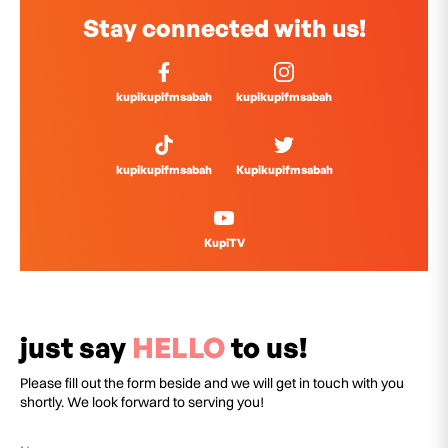
Stay connected with us!
kupikupifmsabah
kupikupifmsabah
kupikupifmsabah
Kupikupifmsabah
KupiTV
just say
HELLO
to us!
Please fill out the form beside and we will get in touch with you
shortly. We look forward to serving you!