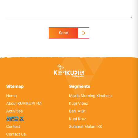
Send
Sitemap
Segments
Home
Maxis Morning Kinabalu
About KUPIKUPI FM
Kupi Vibez
Activities
Bah, Atur!
InfoX
Kupi Kruz
Contest
Selamat Malam KK
Contact Us