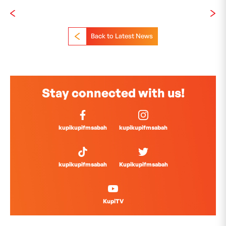
Back to Latest News
Stay connected with us!
kupikupifmsabah
kupikupifmsabah
kupikupifmsabah
Kupikupifmsabah
KupiTV