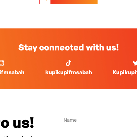
Stay connected with us!
ifmsabah
kupikupifmsabah
Kupikup
o us!