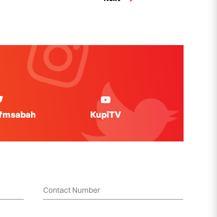
ifmsabah
KupiTV