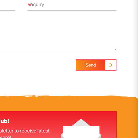
Send
lub!
letter to receive latest
more!