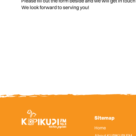
Please fill out the form beside and we will get in touch
We look forward to serving you!
Sitemap
Home
About KUPIKUPI FM