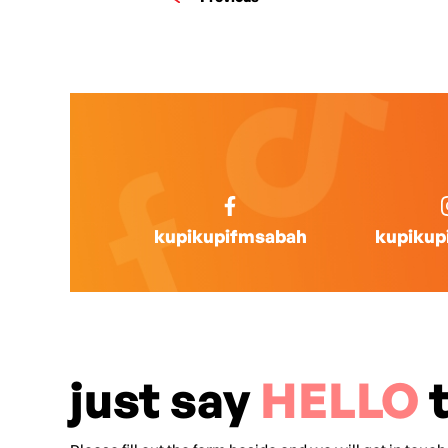
kupikupifmsabah
kupikup
just say
HELLO
t