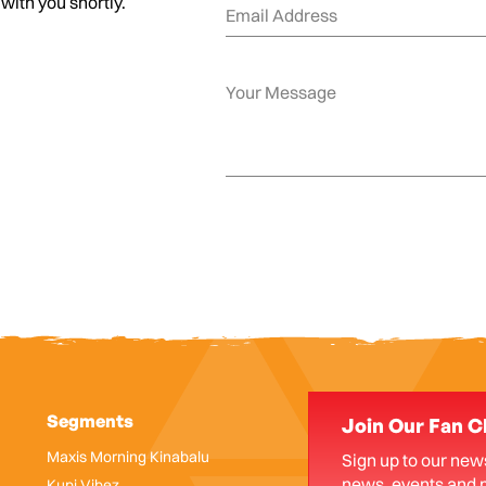
 with you shortly.
Segments
Join Our Fan C
Maxis Morning Kinabalu
Sign up to our news
news, events and 
Kupi Vibez