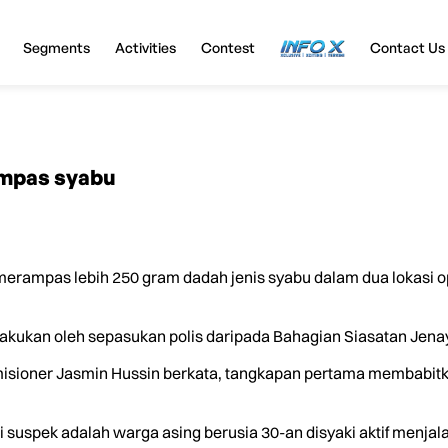
Segments
Activities
Contest
InfoX
Contact Us
rampas syabu
erampas lebih 250 gram dadah jenis syabu dalam dua lokasi ope
akukan oleh sepasukan polis daripada Bahagian Siasatan Jena
misioner Jasmin Hussin berkata, tangkapan pertama membabit
 suspek adalah warga asing berusia 30-an disyaki aktif menjal