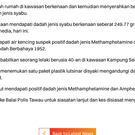
h rumah di kawasan berkenaan dan kemudian menyerahkan beg k
 jenis syabu.
naan mendapati dadah jenis syabu berkenaan seberat 249.77 gr
dia, hari ini.
apati air kencing suspek positif dadah jenis Methamphetamin
adah Berbahaya 1952.
abitkan seorang lelaki berusia 40-an di kawasan Kampung Ser
 menemukan satu paket plastik lutsinar disyaki mengandungi da
.
turut mendapati positif dadah jenis Methamphetamine dan Amph
 Balai Polis Tawau untuk siasatan lanjut dan kes disiasat men
Back to Latest News