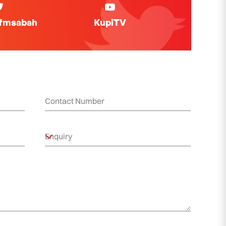
ifmsabah
KupiTV