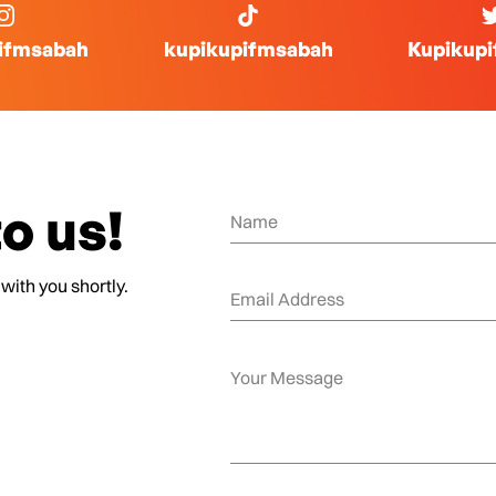
ifmsabah
kupikupifmsabah
Kupikup
o us!
 with you shortly.