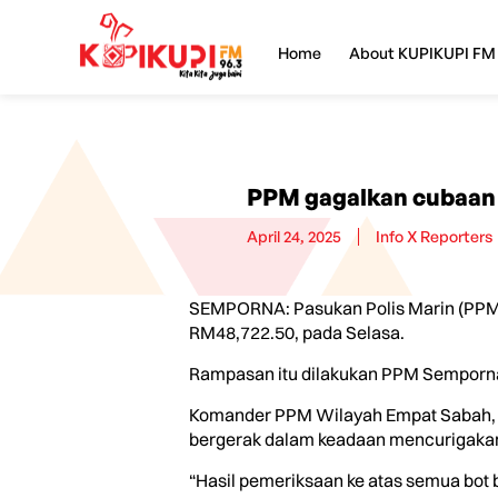
Home
About KUPIKUPI FM
PPM gagalkan cubaan 
April 24, 2025
Info X Reporters
SEMPORNA: Pasukan Polis Marin (PPM)
RM48,722.50, pada Selasa.
Rampasan itu dilakukan PPM Semporna W
Komander PPM Wilayah Empat Sabah, As
bergerak dalam keadaan mencurigaka
“Hasil pemeriksaan ke atas semua bot 