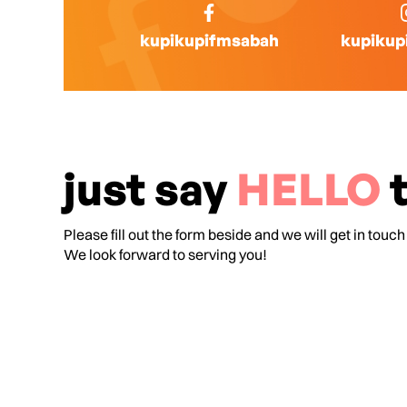
kupikupifmsabah
kupikup
just say
HELLO
t
Please fill out the form beside and we will get in touch
We look forward to serving you!