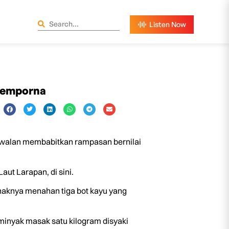
 Semporna
walan membabitkan rampasan bernilai
ut Larapan, di sini.
haknya menahan tiga bot kayu yang
minyak masak satu kilogram disyaki