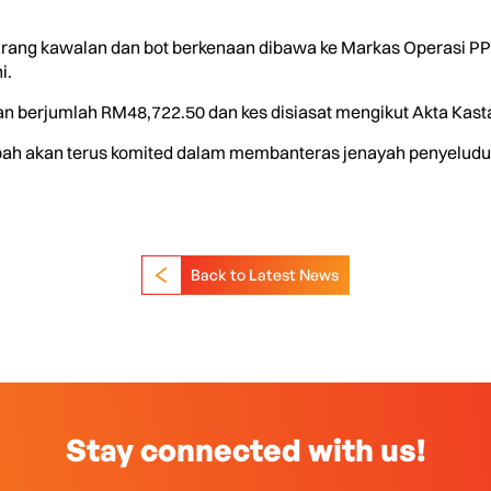
ang kawalan dan bot berkenaan dibawa ke Markas Operasi PPM
i.
an berjumlah RM48,722.50 dan kes disiasat mengikut Akta Kas
bah akan terus komited dalam membanteras jenayah penyelud
Back to Latest News
Stay connected with us!