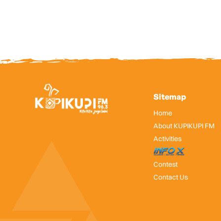
Sitemap
Home
About KUPIKUPI FM
Activities
InfoX
Contest
Contact Us