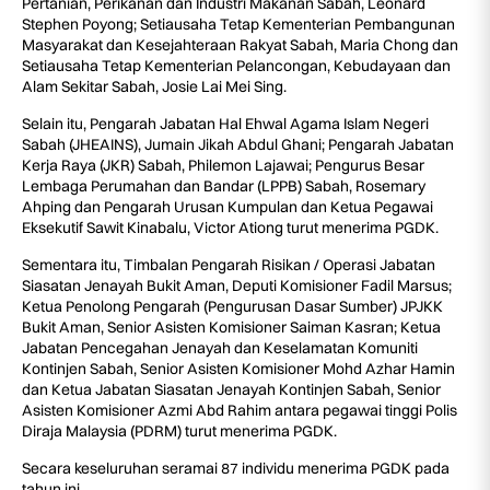
Pertanian, Perikanan dan Industri Makanan Sabah, Leonard
Stephen Poyong; Setiausaha Tetap Kementerian Pembangunan
Masyarakat dan Kesejahteraan Rakyat Sabah, Maria Chong dan
Setiausaha Tetap Kementerian Pelancongan, Kebudayaan dan
Alam Sekitar Sabah, Josie Lai Mei Sing.
Selain itu, Pengarah Jabatan Hal Ehwal Agama Islam Negeri
Sabah (JHEAINS), Jumain Jikah Abdul Ghani; Pengarah Jabatan
Kerja Raya (JKR) Sabah, Philemon Lajawai; Pengurus Besar
Lembaga Perumahan dan Bandar (LPPB) Sabah, Rosemary
Ahping dan Pengarah Urusan Kumpulan dan Ketua Pegawai
Eksekutif Sawit Kinabalu, Victor Ationg turut menerima PGDK.
Sementara itu, Timbalan Pengarah Risikan / Operasi Jabatan
Siasatan Jenayah Bukit Aman, Deputi Komisioner Fadil Marsus;
Ketua Penolong Pengarah (Pengurusan Dasar Sumber) JPJKK
Bukit Aman, Senior Asisten Komisioner Saiman Kasran; Ketua
Jabatan Pencegahan Jenayah dan Keselamatan Komuniti
Kontinjen Sabah, Senior Asisten Komisioner Mohd Azhar Hamin
dan Ketua Jabatan Siasatan Jenayah Kontinjen Sabah, Senior
Asisten Komisioner Azmi Abd Rahim antara pegawai tinggi Polis
Diraja Malaysia (PDRM) turut menerima PGDK.
Secara keseluruhan seramai 87 individu menerima PGDK pada
tahun ini.