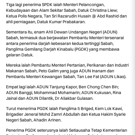
Tiga lagi penerima SPDK ialah Menteri Pelancongan,
Kebudayaan dan Alam Sekitar Sabah, Datuk Christina Liew;
Ketua Polis Negara, Tan Sri Razarudin Husain @ Abd Rashid dan
ahli perniagaan, Datuk Kumar Prabakaran.
Sementara itu, enam Ahli Dewan Undangan Negeri (ADUN)
Sabah, termasuk dua berjawatan Pembantu Menteri tersenarai
antara penerima darjah kebesaran kedua tertinggi Sabah,
Panglima Gemilang Darjah Kinabalu (PGDK) yang membawa
gelaran Datuk.
Mereka ialah Pembantu Menteri Pertanian, Perikanan dan Industri
Makanan Sabah, Peto Galim yang juga ADUN Inanam dan
Pembantu Menteri Kewangan Sabah, Tan Lee Fat (ADUN Likas).
Empat lagi ialah ADUN Tanjung Kapor, Ben Chong Chen Bin;
ADUN Banggi, Mohammad Mohamarin; ADUN Kukusan, Rina
Jainal dan ADUN Dilantik, Dr Aliakbar Gulasan.
Turut menerima PGDK ialah Panglima 5 Briged, Kem Lok Kawi,
Brigadier Jeneral Mohd Zamri Abdullah dan Ketua Hakim Syarie
Negeri Sabah, Ahadin Arinen.
Penerima PGDK seterusnya ialah Setiausaha Tetap Kementerian