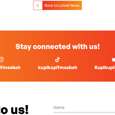
Back to Latest News
Stay connected with us!
ifmsabah
kupikupifmsabah
Kupikup
o us!