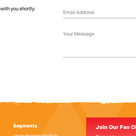
 with you shortly.
Segments
Join Our Fan C
Maxis Morning Kinabalu