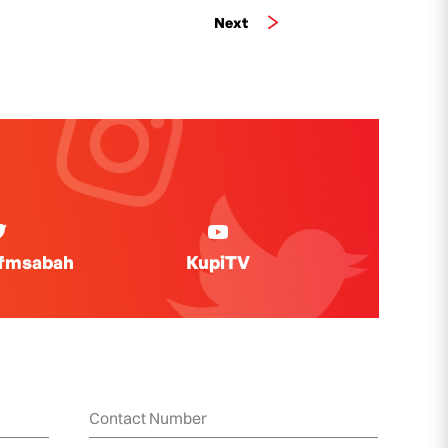
Next
ifmsabah
KupiTV