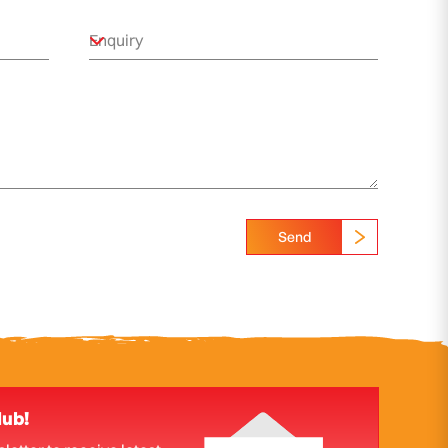
Send
lub!