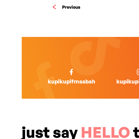
Previous
kupikupifmsabah
kupikup
just say
HELLO
t