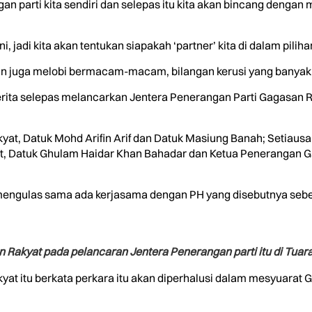
an parti kita sendiri dan selepas itu kita akan bincang deng
ni, jadi kita akan tentukan siapakah ‘partner’ kita di dalam pilih
 lain juga melobi bermacam-macam, bilangan kerusi yang banyak
ita selepas melancarkan Jentera Penerangan Parti Gagasan Rak
yat, Datuk Mohd Arifin Arif dan Datuk Masiung Banah; Setiau
t, Datuk Ghulam Haidar Khan Bahadar dan Ketua Penerangan G
ta mengulas sama ada kerjasama dengan PH yang disebutnya seb
 Rakyat pada pelancaran Jentera Penerangan parti itu di Tuara
yat itu berkata perkara itu akan diperhalusi dalam mesyuarat 