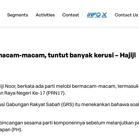
Segments
Activities
Contest
InfoX
Contact Us
 macam-macam, tuntut banyak kerusi – Hajiji
iji Noor, berkata ada parti melobi bermacam-macam, termasuk
n Raya Negeri Ke-17 (PRN17).
rusi Gabungan Rakyat Sabah (GRS) itu menekankan bahawa soal
.
perbincangan sesama parti komponennya sebelum melanjutkan p
apan (PH).