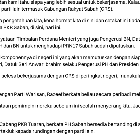
an kami tahu siapa yang lebih sesuai untuk bekerjasama. Kalau
 parti lain termasuk Gabungan Rakyat Sabah (GRS).
a pengetahuan kita, kena hormat kita di sini dan setakat ini ti
PKR Sabah, di sini, hari ini.
yataan Timbalan Perdana Menteri yang juga Pengerusi BN, Dat
PH dan BN untuk menghadapi PRN17 Sabah sudah diputuskan.
ti komponennya di negeri ini yang akan memutuskan dengan s
 Datuk Seri Anwar Ibrahim selaku Pengerusi PH dan Presiden
h selesa bekerjasama dengan GRS di peringkat negeri, manakal
gan Parti Warisan, Razeef berkata beliau secara peribadi meli
ataan pemimpin mereka sebelum ini seolah menyerang kita. Jad
a Cabang PKR Tuaran, berkata PH Sabah bersedia bertanding d
takluk kepada rundingan dengan parti lain.