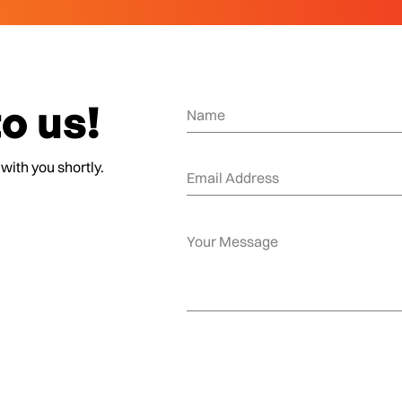
o us!
 with you shortly.