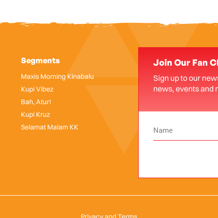
Segments
Join Our Fan C
Maxis Morning Kinabalu
Sign up to our news
news, events and 
Kupi Vibez
Bah, Atur!
Kupi Kruz
Selamat Malam KK
Privacy and Terms