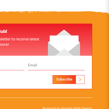
lub!
letter to receive latest
more!
Subscribe
Powered by
Imagint Web Design