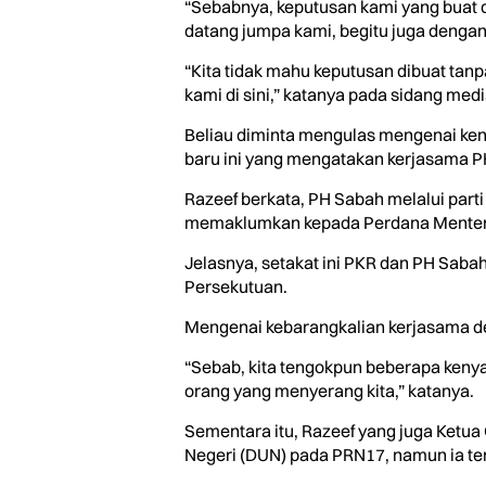
“Sebabnya, keputusan kami yang buat d
datang jumpa kami, begitu juga dengan
“Kita tidak mahu keputusan dibuat tanp
kami di sini,” katanya pada sidang media 
Beliau diminta mengulas mengenai ken
baru ini yang mengatakan kerjasama 
Razeef berkata, PH Sabah melalui par
memaklumkan kepada Perdana Menteri,
Jelasnya, setakat ini PKR dan PH Saba
Persekutuan.
Mengenai kebarangkalian kerjasama den
“Sebab, kita tengokpun beberapa keny
orang yang menyerang kita,” katanya.
Sementara itu, Razeef yang juga Ketu
Negeri (DUN) pada PRN17, namun ia ter