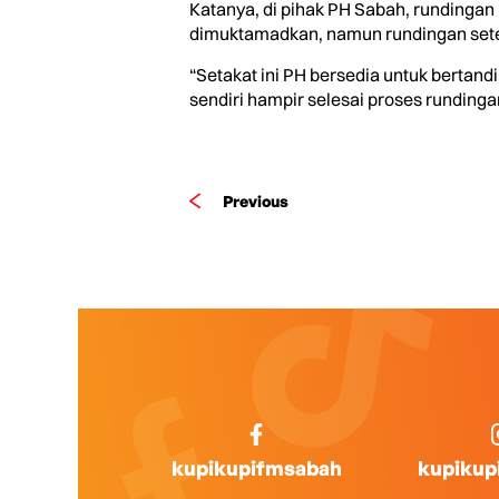
Katanya, di pihak PH Sabah, rundingan
dimuktamadkan, namun rundingan seteru
“Setakat ini PH bersedia untuk bertand
sendiri hampir selesai proses rundingan 
Previous
kupikupifmsabah
kupikup