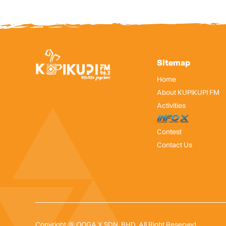
Sitemap
Home
About KUPIKUPI FM
Activities
InfoX
Contest
Contact Us
Copyright @ OOGA X SDN. BHD. All Right Reserved