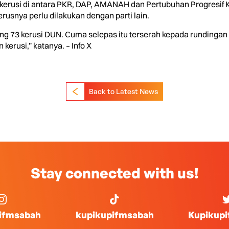
 kerusi di antara PKR, DAP, AMANAH dan Pertubuhan Progresif 
snya perlu dilakukan dengan parti lain.
ing 73 kerusi DUN. Cuma selepas itu terserah kepada rundingan
kerusi,” katanya. – Info X
Back to Latest News
Stay connected with us!
ifmsabah
kupikupifmsabah
Kupikup