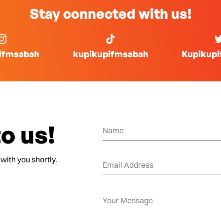
Stay connected with us!
ifmsabah
kupikupifmsabah
Kupikup
o us!
 with you shortly.