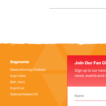
Segments
Join Our Fan C
Maxis Morning Kinabalu
Sign up to our news
news, events and 
Kupi Vibez
Bah, Atur!
Kupi Kruz
Selamat Malam KK