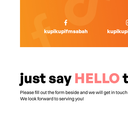
kupikupifmsabah
kupikup
just say
HELLO
t
Please fill out the form beside and we will get in touch
We look forward to serving you!