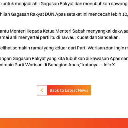
an untuk menjadi ahli Gagasan Rakyat dan menubuhkan cawang
keahlian Gagasan Rakyat DUN Apas setakat ini mencecah lebih 1
antu Menteri Kepada Ketua Menteri Sabah menyangkal dakwaan 
ai ahli menyertai parti itu di Tawau, Kudat dan Sandakan.
ihat semakin ramai yang keluar dari Parti Warisan dan ingin 
awangan Gagasan Rakyat yang kita tubuhkan di kawasan Apas s
impin Parti Warisan di Bahagian Apas,” katanya. – Info X
Back to Latest News