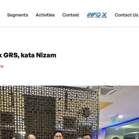
Segments
Activities
Contest
InfoX
Contact Us
k GRS, kata Nizam
rs