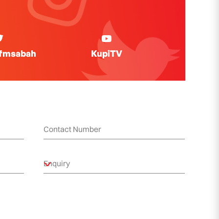
ifmsabah
KupiTV