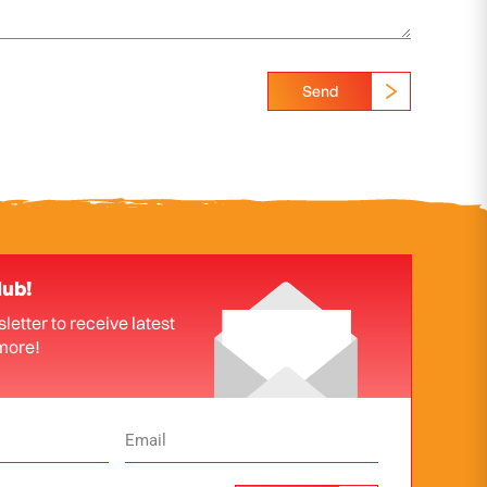
Send
lub!
letter to receive latest
more!