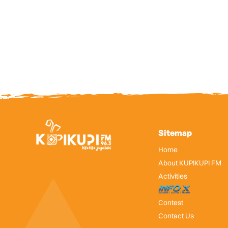
Sitemap
Home
About KUPIKUPI FM
Activities
InfoX
Contest
Contact Us