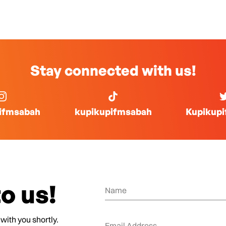
Stay connected with us!
ifmsabah
kupikupifmsabah
Kupikup
o us!
 with you shortly.