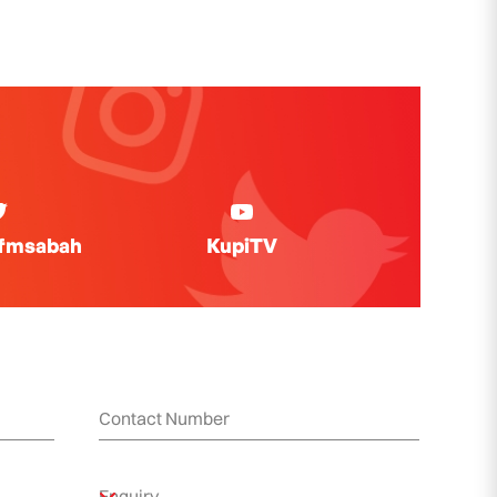
ifmsabah
KupiTV