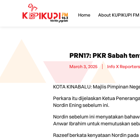
Home
About KUPIKUPI FM
PRN17: PKR Sabah ten
March 3, 2025
Info X Reporters
KOTA KINABALU: Majlis Pimpinan Neger
Perkara itu dijelaskan Ketua Peneran
Nordin Ening sebelum ini.
Nordin sebelum ini menyatakan bahawa
Anwar Ibrahim untuk memutuskan seba
Razeef berkata kenyataan Nordin pada