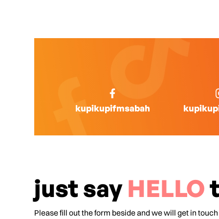
kupikupifmsabah
kupikup
just say
HELLO
t
Please fill out the form beside and we will get in touch