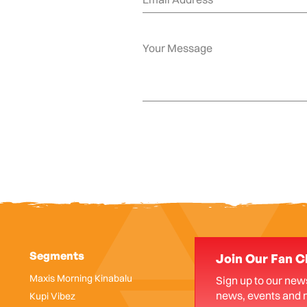
Segments
Join Our Fan C
Maxis Morning Kinabalu
Sign up to our news
news, events and 
Kupi Vibez