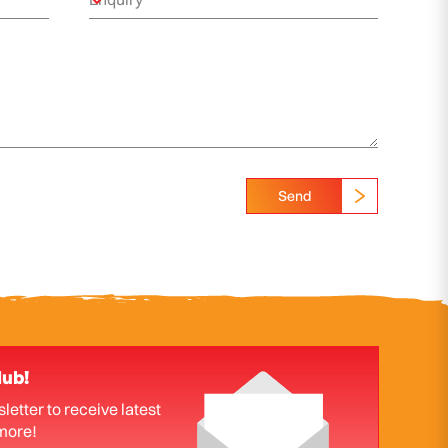
Send
lub!
letter to receive latest
more!