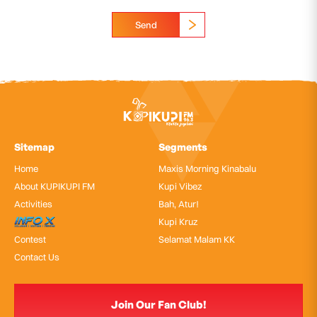
Send
Sitemap
Segments
Home
Maxis Morning Kinabalu
About KUPIKUPI FM
Kupi Vibez
Activities
Bah, Atur!
InfoX
Kupi Kruz
Contest
Selamat Malam KK
Contact Us
Join Our Fan Club!