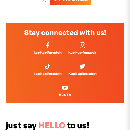
Stay connected with us!
kupikupifmsabah
kupikupifmsabah
kupikupifmsabah
Kupikupifmsabah
KupiTV
just say
HELLO
to us!