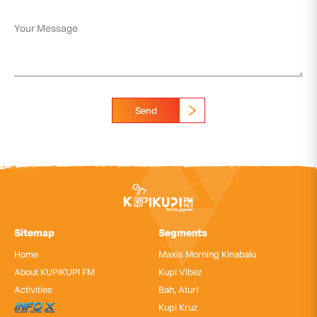
Send
Sitemap
Segments
Home
Maxis Morning Kinabalu
About KUPIKUPI FM
Kupi Vibez
Activities
Bah, Atur!
InfoX
Kupi Kruz