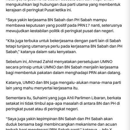
mengukuhkan lagi hubungan dua parti utama yang membentuk
kerajaan di peringkat Pusat ketika ini.
“Saya yakin kerjasama BN Sabah dan PH Sabah mampu
membawa keputusan yang positif pada PRN17 nanti, seterusnya
mewujudkan kestabilan politik di peringkat pusat dan negeri.
“Kita juga terbuka untuk bekerjasama dengan parti lain di Sabah
tetapi tunjang utamanya perlu pada kerjasama BN Sabah dan PH
Sabah,” katanya dalam satu kenyataan.
Sebelum ini, Ahmad Zahid menyatakan persetujuan UMNO
secara prinsip untuk UMNO dan BN Sabah menjalin kerjasama
bagi membentuk pakatan dalam menghadapi PRN akan datang.
Katanya, UMNO dan BN juga mengalu-alukan mana-mana parti
lain yang mahu menyertai kerjasama itu.
Sementara itu, Suhaimi yang juga Ahli Parlimen Libaran, berkata
setakat ini tidak timbul apa-apa masalah di antara BN dan PH di
peringkat pusat atau di peringkat negeri.
“Saya juga yakin kepimpinan BN Sabah dan PH Sabah akan
duduk bersama bagi membincangkan mekanisme dan acuan
terbaik bagi mendepani PRN Sabah nanti,” katanya. – Info X