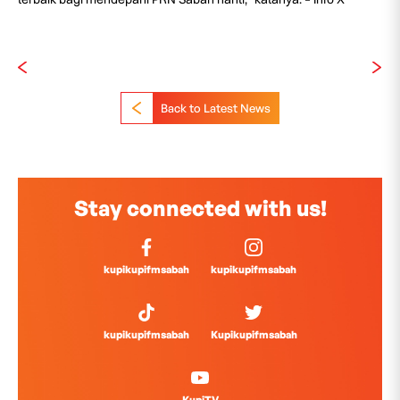
Back to Latest News
Stay connected with us!
kupikupifmsabah
kupikupifmsabah
kupikupifmsabah
Kupikupifmsabah
KupiTV