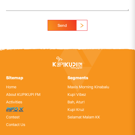
Send
Sitemap
Segments
Home
Maxis Morning Kinabalu
About KUPIKUPI FM
Kupi Vibez
Activities
Bah, Atur!
InfoX
Kupi Kruz
Contest
Selamat Malam KK
Contact Us