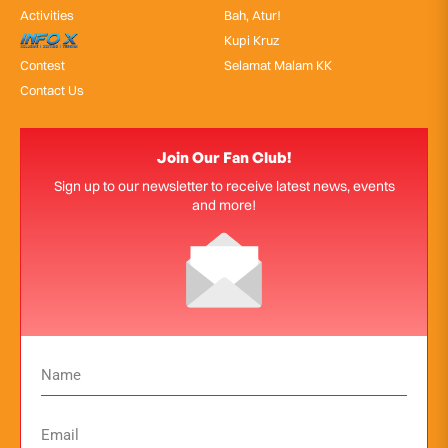
Activities
Bah, Atur!
InfoX
Kupi Kruz
Contest
Selamat Malam KK
Contact Us
Join Our Fan Club!
Sign up to our newsletter to receive latest news, events
and more!