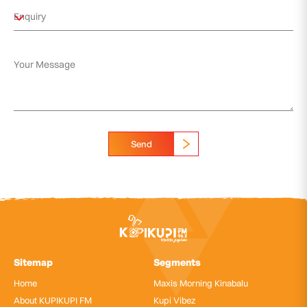
Send
Sitemap
Segments
Home
Maxis Morning Kinabalu
About KUPIKUPI FM
Kupi Vibez